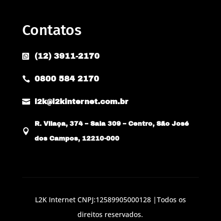
Contatos
(12) 3911-2170

0800 584 2170


l2k@l2kinternet.com.br
R. Vilaça, 374 – Sala 309 – Centro, São José

dos Campos, 12210-000
L2K Internet CNPJ:12589905000128 |Todos os
direitos reservados.