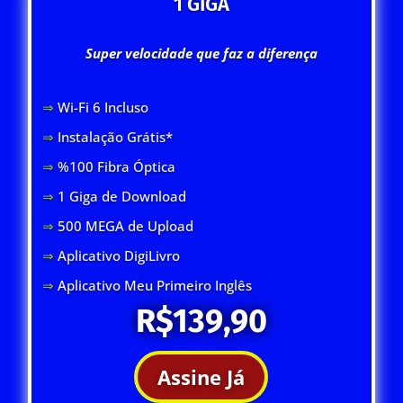
1 GIGA
Super velocidade que faz a diferença
⇒
Wi-Fi 6 Inclus
o
⇒
Instalação Grátis*
⇒
%100 Fibra Óptica
⇒
1 Giga de Download
⇒
500 MEGA de Upload
⇒
Aplicativo DigiLivro
⇒
Aplicativo Meu Primeiro Inglês
R$139,90
Assine Já