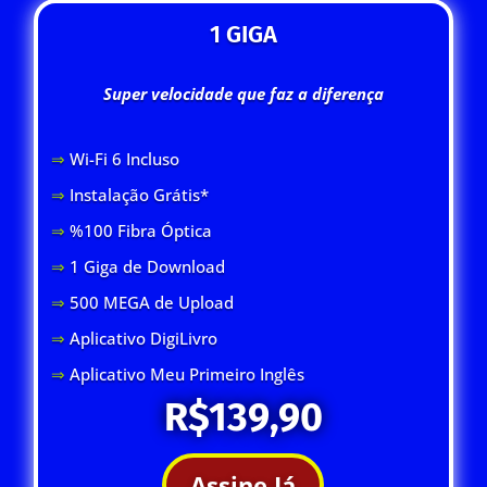
1 GIGA
Super velocidade que faz a diferença
⇒
Wi-Fi 6 Inclus
o
⇒
Instalação Grátis*
⇒
%100 Fibra Óptica
⇒
1 Giga de Download
⇒
500 MEGA de Upload
⇒
Aplicativo DigiLivro
⇒
Aplicativo Meu Primeiro Inglês
R$139,90
Assine Já