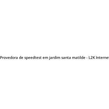
Provedora de speedtest em jardim santa matilde - L2K Interne
Sobre nós
Me
Provedora de internet
especializada em oferecer
Tel