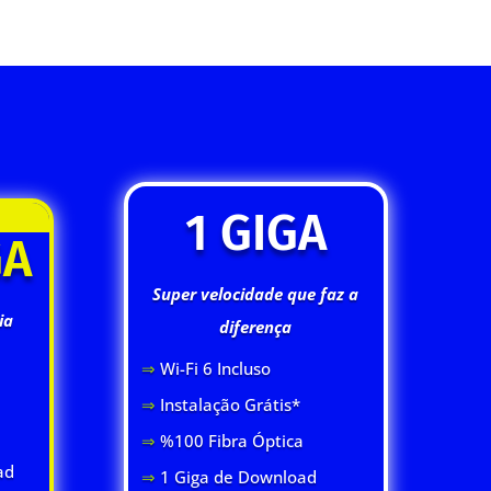
1 GIGA
GA
Super velocidade que faz a
ia
diferença
⇒
Wi-Fi 6 Inclus
o
⇒
Instalação Grátis*
⇒
%100 Fibra Óptica
ad
⇒
1 Giga de Download