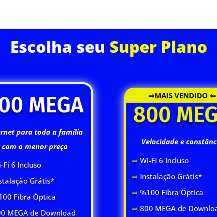
ASSINE JÁ
Escolha seu
Super Plano
⇒MAIS VENDIDO ⇐
00 MEGA
800 ME
ernet para toda a família
Velocidade e constânc
com o menor preço
⇒
Wi-Fi 6 Inclus
o
-Fi 6 Inclus
o
⇒
Instalação Grátis*
stalação Grátis*
⇒
%100 Fibra Óptica
00 Fibra Óptica
⇒
800 MEGA de Downlo
0 MEGA de Download