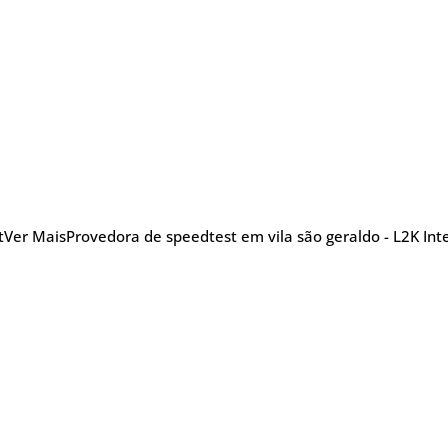
t
Ver Mais
Provedora de speedtest em vila são geraldo - L2K Int
nu
Blog Posts
Sobre
Glossário
TV
efonia
5G
Promoções