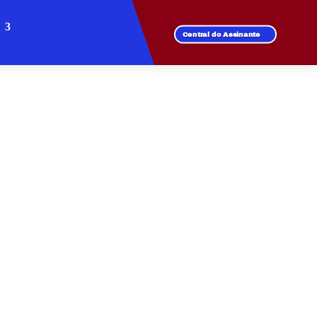
Central do Assinante
 CÂNDIDA
 de fibra óptica.
l para todos os