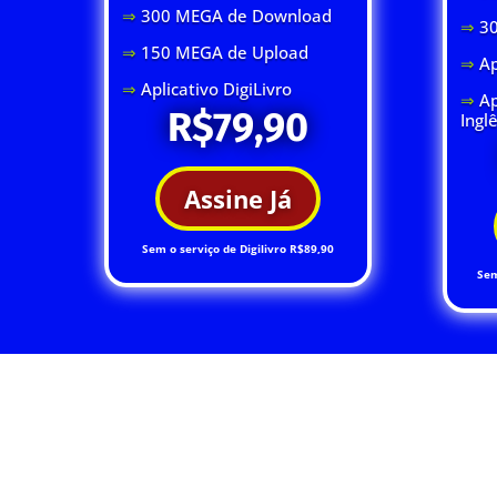
⇒
300 MEGA de Download
⇒
3
⇒
150 MEGA de Upload
⇒
Ap
⇒
Aplicativo DigiLivro
⇒
Ap
R$79,90
Ingl
Assine Já
Sem o serviço de Digilivro R$89,90
Sem