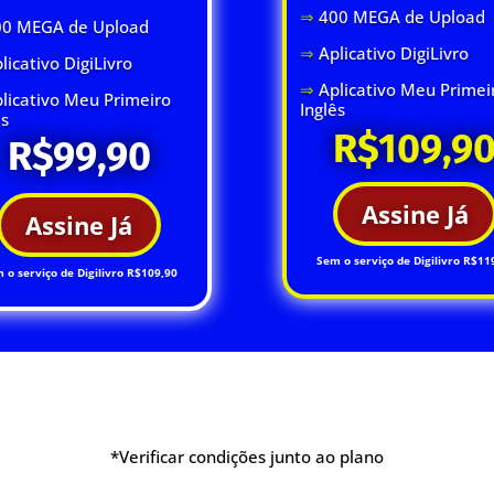
⇒
400 MEGA de Upload
00 MEGA de Upload
⇒
Aplicativo DigiLivro
licativo DigiLivro
⇒
Aplicativo Meu Primei
licativo Meu Primeiro
Inglês
ês
R$109,9
R$99,90
Assine Já
Assine Já
Sem o serviço de Digilivro R$11
 o serviço de Digilivro R$109,90
*Verificar condições junto ao plano