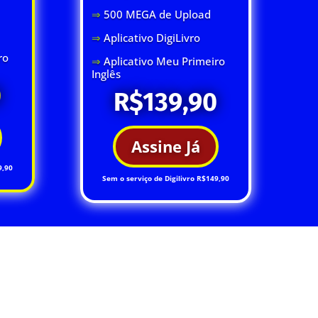
⇒
500 MEGA de Upload
⇒
Aplicativo DigiLivro
ro
⇒
Aplicativo Meu Primeiro
Inglês
0
R$139,90
Assine Já
9,90
Sem o serviço de Digilivro R$149,90