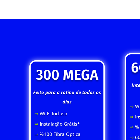
6
300 MEGA
Int
Feito para a rotina de todos os
dias
⇒
Wi
⇒
Wi-Fi Inclus
o
⇒
In
⇒
Instalação Grátis*
⇒
%1
⇒
%100 Fibra Óptica
⇒
60