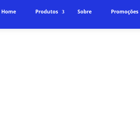
Home
Produtos
Sobre
Promoções
RA DE SPEEDTEST EM VILA
PLANOS
Internet Fibra Óptica: O Futuro da Conexão
ncia online para o próximo nível com nossa internet
ra rápida, baixíssima latência e uma conexão estáve
dispositivos da sua casa.