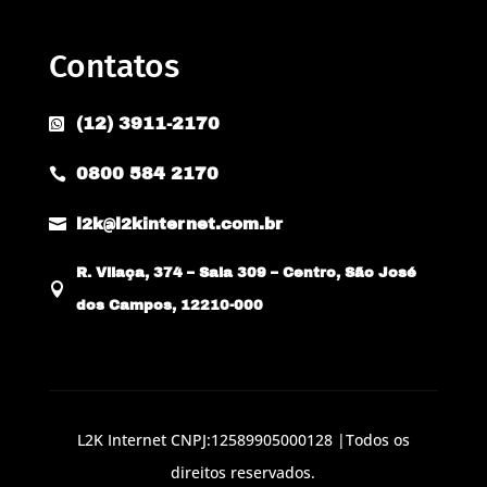
Contatos
(12) 3911-2170

0800 584 2170


l2k@l2kinternet.com.br
R. Vilaça, 374 – Sala 309 – Centro, São José

dos Campos, 12210-000
L2K Internet CNPJ:12589905000128 |Todos os
direitos reservados.