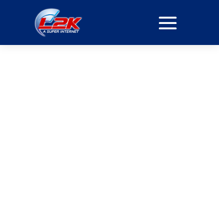
PROVEDORA DE
SPEEDTEST EM VILA
ROSSI
INTERNET
Conecte-se à Velocidade da Luz
Descubra a potência da nossa internet fibra óptica,
projetada para oferecer velocidade e estabilidade
incomparáveis. Navegue, faça streamings e jogue
online com a conexão que você merece.
ASSINE JÁ