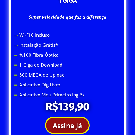
1 GIGA
Super velocidade que faz a diferença
⇒
Wi-Fi 6 Inclus
o
⇒
Instalação Grátis*
⇒
%100 Fibra Óptica
⇒
1 Giga de Download
⇒
500 MEGA de Upload
⇒
Aplicativo DigiLivro
⇒
Aplicativo Meu Primeiro Inglês
R$139,90
Assine Já