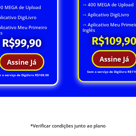
⇒
400 MEGA de Upload
00 MEGA de Upload
⇒
Aplicativo DigiLivro
licativo DigiLivro
⇒
Aplicativo Meu Primei
licativo Meu Primeiro
Inglês
ês
R$109,9
R$99,90
Assine Já
Assine Já
Sem o serviço de Digilivro R$11
 o serviço de Digilivro R$109,90
*Verificar condições junto ao plano