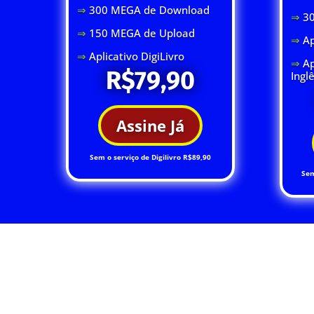
⇒
300 MEGA de Download
⇒
3
⇒
150 MEGA de Upload
⇒
Ap
⇒
Aplicativo DigiLivro
⇒
Ap
R$79,90
Ingl
Assine Já
Sem o serviço de Digilivro R$89,90
Sem