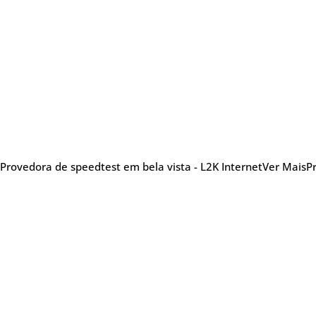
Provedora de speedtest em bela vista - L2K Internet
Ver Mais
P
Sobre nós
Me
Provedora de internet
especializada em oferecer
Tel