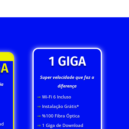
1 GIGA
GA
Super velocidade que faz a
ia
diferença
⇒
Wi-Fi 6 Inclus
o
⇒
Instalação Grátis*
⇒
%100 Fibra Óptica
ad
⇒
1 Giga de Download