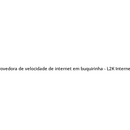
rovedora de velocidade de internet em buquirinha - L2K Intern
nu
Blog Posts
Sobre
Glossário
TV
efonia
5G
Promoções