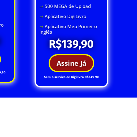
⇒
500 MEGA de Upload
⇒
Aplicativo DigiLivro
ro
⇒
Aplicativo Meu Primeiro
Inglês
0
R$139,90
Assine Já
9,90
Sem o serviço de Digilivro R$149,90