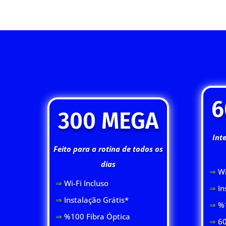
6
300 MEGA
Int
Feito para a rotina de todos os
dias
⇒
Wi
⇒
Wi-Fi Inclus
o
⇒
In
⇒
Instalação Grátis*
⇒
%1
⇒
%100 Fibra Óptica
⇒
60