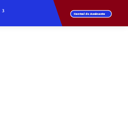
Central do Assinante
NTA HELENA
 de fibra óptica.
l para todos os