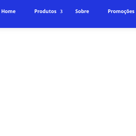
Home
Produtos
Sobre
Promoções
 DE SPEEDTEST EM VILA SA
PLANOS
Internet Fibra Óptica: O Futuro da Conexão
ncia online para o próximo nível com nossa internet
ra rápida, baixíssima latência e uma conexão estáve
dispositivos da sua casa.