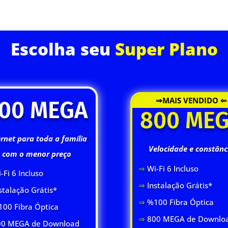
ASSINE JÁ
Escolha seu
Super Plano
⇒MAIS VENDIDO ⇐
00 MEGA
800 ME
ernet para toda a família
Velocidade e constânc
com o menor preço
⇒
Wi-Fi 6 Inclus
o
-Fi 6 Inclus
o
⇒
Instalação Grátis*
stalação Grátis*
⇒
%100 Fibra Óptica
00 Fibra Óptica
⇒
800 MEGA de Downlo
0 MEGA de Download