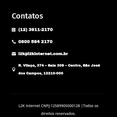
Contatos
(12) 3911-2170

0800 584 2170


l2k@l2kinternet.com.br
R. Vilaça, 374 – Sala 309 – Centro, São José

dos Campos, 12210-000
L2K Internet CNPJ:12589905000128 |Todos os
direitos reservados.