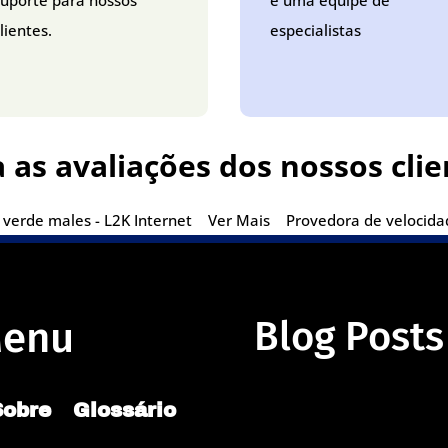
suporte para nossos
e uma equipe de
lientes.
especialistas
a as avaliações dos nossos clie
verde males - L2K Internet
Ver Mais
Provedora de velocidad
enu
Blog Posts
Sobre
Glossário