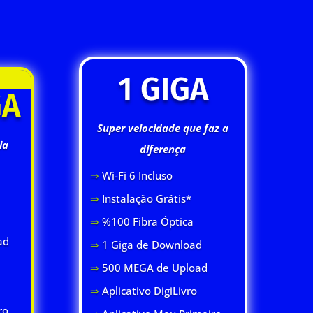
1 GIGA
GA
Super velocidade que faz a
ia
diferença
⇒
Wi-Fi 6 Inclus
o
⇒
Instalação Grátis*
⇒
%100 Fibra Óptica
ad
⇒
1 Giga de Download
⇒
500 MEGA de Upload
⇒
Aplicativo DigiLivro
ro