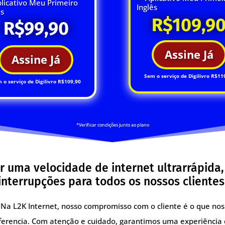
licativo Meu Primeiro
Inglês
ês
R$109,9
R$99,90
Assine Já
Assine Já
Sem o serviço de Digilivro R$11
 o serviço de Digilivro R$109,90
*Verificar condições junto ao plano
r uma velocidade de internet ultrarrápida
interrupções para todos os nossos clientes
Na L2K Internet, nosso compromisso com o cliente é o que nos
ferencia. Com atenção e cuidado, garantimos uma experiência