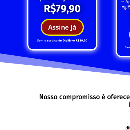
⇒
Ap
R$79,90
Ingl
Assine Já
Sem o serviço de Digilivro R$89,90
Sem
Nosso compromisso é oferece
di