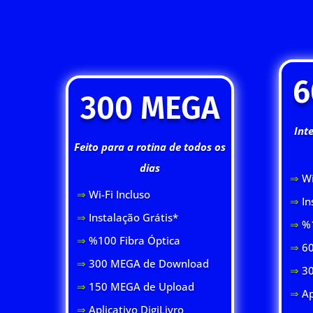
6
300 MEGA
Int
Feito para a rotina de todos os
dias
⇒
Wi
⇒
Wi-Fi Inclus
o
⇒
In
⇒
Instalação Grátis*
⇒
%1
⇒
%100 Fibra Óptica
⇒
60
⇒
300 MEGA de Download
⇒
3
⇒
150 MEGA de Upload
⇒
Ap
⇒
Aplicativo DigiLivro