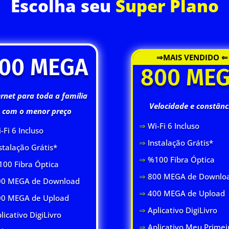
Escolha seu
Super Plano
⇒MAIS VENDIDO ⇐
00 MEGA
800 ME
ernet para toda a família
Velocidade e constânc
com o menor preço
⇒
Wi-Fi 6 Inclus
o
-Fi 6 Inclus
o
⇒
Instalação Grátis*
stalação Grátis*
⇒
%100 Fibra Óptica
00 Fibra Óptica
⇒
800 MEGA de Downlo
0 MEGA de Download
⇒
400 MEGA de Upload
00 MEGA de Upload
⇒
Aplicativo DigiLivro
licativo DigiLivro
⇒
Aplicativo Meu Primei