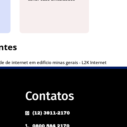
ntes
e de internet em edifício minas gerais - L2K Internet
Contatos
(12) 3911-2170

0800 584 2170
