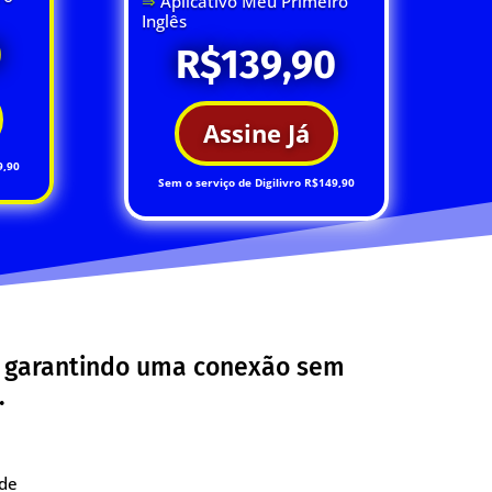
⇒
Aplicativo Meu Primeiro
Inglês
0
R$139,90
Assine Já
9,90
Sem o serviço de Digilivro R$149,90
, garantindo uma conexão sem
.
 de