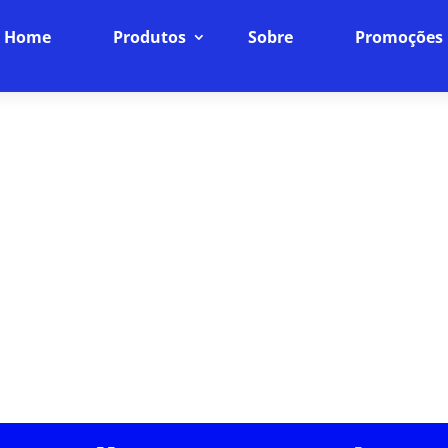
Home
Produtos
Sobre
Promoções
PROVEDORA DE VELOCIDADE DE INTERNET EM RESIDENCIAL MORADA DOS PÁSSAROS
FIBRA ÓPTICA
Internet Fibra Óptica: O Futuro da Conexão
ncia online para o próximo nível com nossa internet
ra rápida, baixíssima latência e uma conexão estáve
dispositivos da sua casa.
ASSINE JÁ