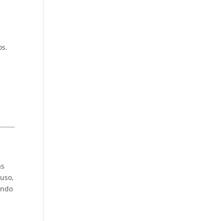
os.
às
uso,
ando