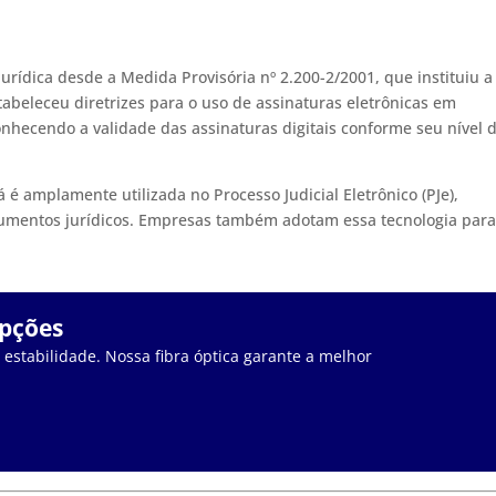
 jurídica desde a Medida Provisória nº 2.200-2/2001, que instituiu a
stabeleceu diretrizes para o uso de assinaturas eletrônicas em
onhecendo a validade das assinaturas digitais conforme seu nível 
já é amplamente utilizada no Processo Judicial Eletrônico (PJe),
umentos jurídicos. Empresas também adotam essa tecnologia par
upções
stabilidade. Nossa fibra óptica garante a melhor