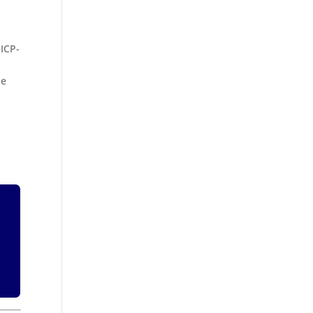
 ICP-
de
a