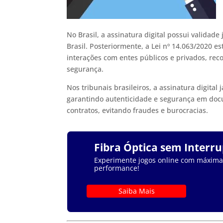
No Brasil, a assinatura digital possui validade
Brasil. Posteriormente, a Lei nº 14.063/2020 e
interações com entes públicos e privados, rec
segurança.
Nos tribunais brasileiros, a assinatura digital 
garantindo autenticidade e segurança em doc
contratos, evitando fraudes e burocracias.
Fibra Óptica sem Interr
Experimente jogos online com máxima e
performance!
Saiba Mais