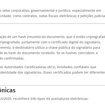
o setor corporativo, governamental e jurídico, especialmente em
ade, como contratos, notas fiscais eletrônicas e petições judicia
eração de um hash (resumo) do documento, que é então criptografa
riptografado, juntamente com o certificado digital do signatário,
mento, o destinatário utiliza a chave pública do signatário para
nde ao hash do documento recebido. Se os hashes coincidem, a
ão confirmadas.
por Autoridades Certificadoras (ACs), entidades confiáveis que
identidade dos signatários. Esses certificados podem ter diferente
ônicas
063/2020, reconhece três tipos de assinaturas eletrônicas: