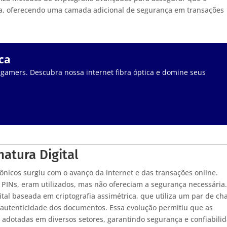
ra, oferecendo uma camada adicional de segurança em transações
ca
 gamers. Descubra nossa internet fibra óptica e domine seus
atura Digital
nicos surgiu com o avanço da internet e das transações online.
 PINs, eram utilizados, mas não ofereciam a segurança necessária
tal baseada em criptografia assimétrica, que utiliza um par de ch
a autenticidade dos documentos. Essa evolução permitiu que as
 adotadas em diversos setores, garantindo segurança e confiabili