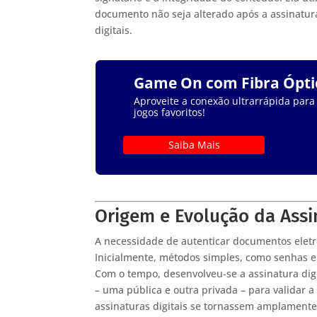
documento não seja alterado após a assinatu
digitais.
Game On com Fibra Ópti
Aproveite a conexão ultrarrápida para
jogos favoritos!
Saiba Mais
Origem e Evolução da Assin
A necessidade de autenticar documentos eletrô
Inicialmente, métodos simples, como senhas e
Com o tempo, desenvolveu-se a assinatura digi
– uma pública e outra privada – para validar 
assinaturas digitais se tornassem amplamente