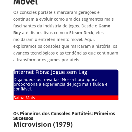
Móvel
Os consoles portáteis marcaram gerações e
continuam a evoluir como um dos segmentos mais
fascinantes da indústria de jogos. Desde o
Game
Boy
até dispositivos como o
Steam Deck
, eles
moldaram o entretenimento móvel. Aqui,
exploramos os consoles que marcaram a história, os
avanços tecnológicos e as tendências que continuam
a transformar os games portáteis.
Internet Fibra: Jogue sem Lag
Diga adeus às travadas! Nossa fibra óptica
proporciona a experiência de jogo mais fluída e
confiável.
Saiba Mais
Os Pioneiros dos Consoles Portáteis: Primeiros
Sucessos
Microvision (1979)