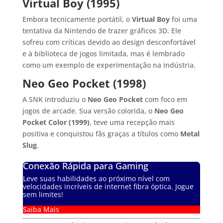
Virtual Boy (1995)
Embora tecnicamente portátil, o
Virtual Boy
foi uma
tentativa da Nintendo de trazer gráficos 3D. Ele
sofreu com críticas devido ao design desconfortável
e à biblioteca de jogos limitada, mas é lembrado
como um exemplo de experimentação na indústria.
Neo Geo Pocket (1998)
A SNK introduziu o
Neo Geo Pocket
com foco em
jogos de arcade. Sua versão colorida, o
Neo Geo
Pocket Color (1999)
, teve uma recepção mais
positiva e conquistou fãs graças a títulos como
Metal
Slug
.
Conexão Rápida para Gaming
Leve suas habilidades ao próximo nível com
velocidades incríveis de internet fibra óptica. Jogue
sem limites!
Saiba Mais