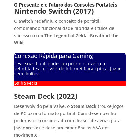
O Presente e o Futuro dos Consoles Portáteis
Nintendo Switch (2017)
O
Switch
redefiniu o conceito de portátil,
combinando funcionalidade híbrida e títulos de
sucesso como
The Legend of Zelda: Breath of the
Wild
.
Conexão Rápida para Gaming
Leve suas habilidades ao próximo nível com
velocidades incríveis de internet fibra óptica. Jogue
sem limites!
Saiba Mais
Steam Deck (2022)
Desenvolvido pela Valve, o
Steam Deck
trouxe jogos
de PC para o formato portátil. Com desempenho
poderoso, é considerado um divisor de águas para
jogadores que desejam experiências AAA em
movimento.