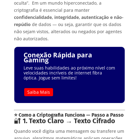
oculta”. Em um mundo hiperconectado, a
criptografia é essencial para manter
confidencialidade, integridade, autenticação e não-
repúdio
de dados — ou seja, garantir que os dados
não sejam vistos, alterados ou negados por agentes
não autorizados.
Conexão Rápida para
Gaming
Leve suas habilidades ao próximo nível com
velocidades incríveis de internet fibra
óptica. Jogue sem limites!
Saiba Mais
⭐ Como a Criptografia Funciona — Passo a Passo
🔐
1. Texto Claro → Texto Cifrado
Quando você digita uma mensagem ou transfere um
arquivo, algoritmos matemáticos aplicam operações