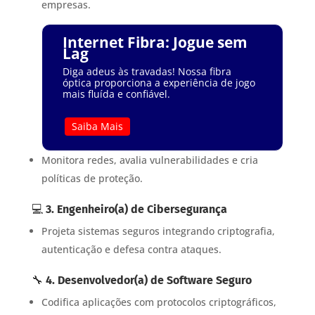
empresas.
Internet Fibra: Jogue sem
Lag
Diga adeus às travadas! Nossa fibra
óptica proporciona a experiência de jogo
mais fluída e confiável.
Saiba Mais
Monitora redes, avalia vulnerabilidades e cria
políticas de proteção.
💻
3. Engenheiro(a) de Cibersegurança
Projeta sistemas seguros integrando criptografia,
autenticação e defesa contra ataques.
🔧
4. Desenvolvedor(a) de Software Seguro
Codifica aplicações com protocolos criptográficos,