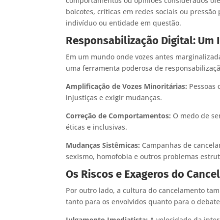
comportamentos ou opiniões considerados ofens
boicotes, críticas em redes sociais ou press
indivíduo ou entidade em questão.
Responsabilização Digital: Um 
Em um mundo onde vozes antes marginalizadas
uma ferramenta poderosa de responsabilizaçã
Amplificação de Vozes Minoritárias:
Pessoas q
injustiças e exigir mudanças.
Correção de Comportamentos:
O medo de ser
éticas e inclusivas.
Mudanças Sistêmicas:
Campanhas de cancelam
sexismo, homofobia e outros problemas estrut
Os Riscos e Exageros do Canc
Por outro lado, a cultura do cancelamento tam
tanto para os envolvidos quanto para o debate
Julgamento Imediatista:
A velocidade da inter