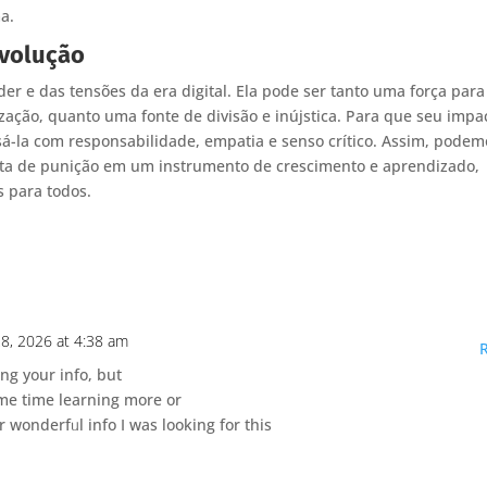
a.
volução
er e das tensões da era digital. Ela pode ser tanto uma força para
zação, quanto uma fonte de divisão e inújstica. Para que seu impa
sá-la com responsabilidade, empatia e senso crítico. Assim, podem
ta de punição em um instrumento de crescimento e aprendizado,
s para todos.
28, 2026 at 4:38 am
ng your info, but
ome time learning more or
wonderfᥙl info I was looking for this