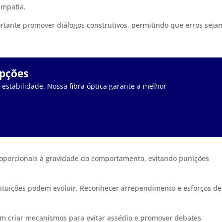
empatia.
rtante promover diálogos construtivos, permitindo que erros seja
upções
stabilidade. Nossa fibra óptica garante a melhor
oporcionais à gravidade do comportamento, evitando punições
tituições podem evoluir. Reconhecer arrependimento e esforços de
m criar mecanismos para evitar assédio e promover debates