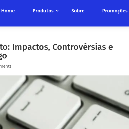
Home
Produtos
Sobre
Promoções
o: Impactos, Controvérsias e
go
ments