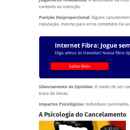
contexto ou intenção.
Punição Desproporcional:
Alguns cancelament
reputação, mesmo para erros cometidos há ano
Internet Fibra: Jogue se
Diga adeus às travadas! Nossa fibra óp
Saiba Mais
Silenciamento de Opiniões:
O medo de ser can
troca de ideias.
Impactos Psicológicos:
Indivíduos cancelados
A Psicologia do Cancelamento