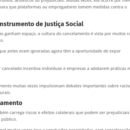
ivos, antiéticos ou prejudiciais. Muitas vezes, ela ocorre por mei
ão para que plataformas ou empregadores tomem medidas contra o
Instrumento de Justiça Social
 ganham espaço, a cultura do cancelamento é vista por muitos 
o.
ue antes eram ignoradas agora têm a oportunidade de expor
 cancelado incentiva indivíduos e empresas a adotarem práticas 
ento muitas vezes impulsionam debates importantes sobre raci
urais.
elamento
bém carrega riscos e efeitos colaterais que podem ser prejudiciais
 público.
net muitas vezes leva a conclusões precipitadas, sem consideraçã