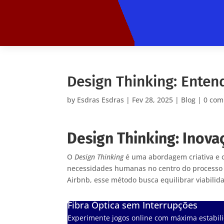
Design Thinking: Enten
by
Esdras Esdras
|
Fev 28, 2025
|
Blog
|
0 co
Design Thinking: Inov
O
Design Thinking
é uma abordagem criativa e c
necessidades humanas no centro do processo d
Airbnb, esse método busca equilibrar viabilid
Fibra Óptica sem Interrupções
Experimente jogos online com máxima estabili