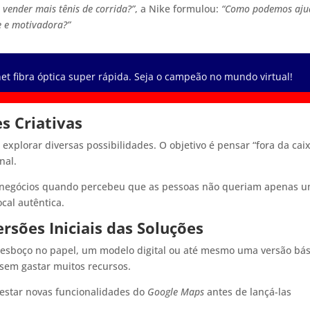
ender mais tênis de corrida?”
, a Nike formulou:
“Como podemos aju
e e motivadora?”
et fibra óptica super rápida. Seja o campeão no mundo virtual!
s Criativas
explorar diversas possibilidades. O objetivo é pensar “fora da caix
nal.
negócios quando percebeu que as pessoas não queriam apenas 
cal autêntica.
rsões Iniciais das Soluções
 esboço no papel, um modelo digital ou até mesmo uma versão bás
 sem gastar muitos recursos.
testar novas funcionalidades do
Google Maps
antes de lançá-las