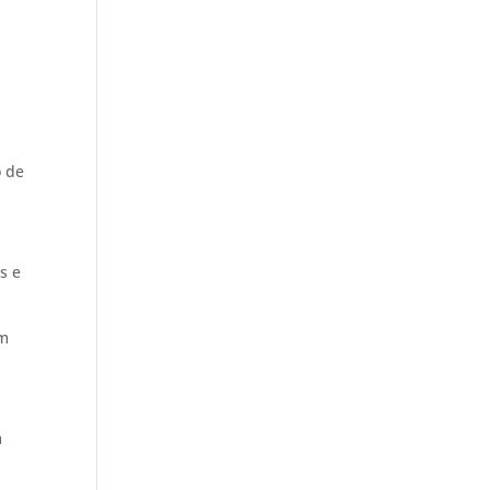
o de
s e
em
m