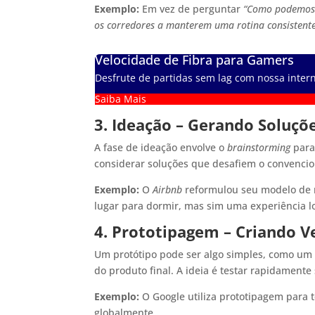
Exemplo:
Em vez de perguntar
“Como podemos v
os corredores a manterem uma rotina consistent
Velocidade de Fibra para Gamers
Desfrute de partidas sem lag com nossa intern
Saiba Mais
3. Ideação – Gerando Soluçõe
A fase de ideação envolve o
brainstorming
para 
considerar soluções que desafiem o convencio
Exemplo:
O
Airbnb
reformulou seu modelo de 
lugar para dormir, mas sim uma experiência lo
4. Prototipagem – Criando Ve
Um protótipo pode ser algo simples, como um
do produto final. A ideia é testar rapidamente
Exemplo:
O Google utiliza prototipagem para 
globalmente.