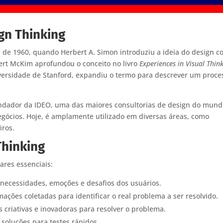
gn Thinking
 de 1960, quando Herbert A. Simon introduziu a ideia do design 
obert McKim aprofundou o conceito no livro
Experiences in Visual Thin
niversidade de Stanford, expandiu o termo para descrever um proce
undador da IDEO, uma das maiores consultorias de design do mund
ócios. Hoje, é amplamente utilizado em diversas áreas, como
iros.
Thinking
res essenciais:
ecessidades, emoções e desafios dos usuários.
mações coletadas para identificar o real problema a ser resolvido.
criativas e inovadoras para resolver o problema.
 soluções para testes rápidos.