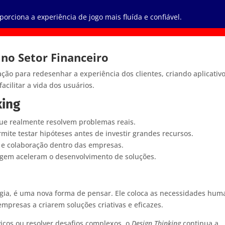
porciona a experiência de jogo mais fluída e confiável.
 no Setor Financeiro
ão para redesenhar a experiência dos clientes, criando aplicativ
acilitar a vida dos usuários.
king
que realmente resolvem problemas reais.
rmite testar hipóteses antes de investir grandes recursos.
 e colaboração dentro das empresas.
gem aceleram o desenvolvimento de soluções.
ia, é uma nova forma de pensar. Ele coloca as necessidades hum
mpresas a criarem soluções criativas e eficazes.
iços ou resolver desafios complexos, o
Design Thinking
continua a