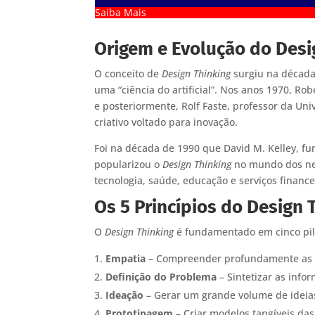
Saiba Mais
Origem e Evolução do Desi
O conceito de
Design Thinking
surgiu na década
uma “ciência do artificial”. Nos anos 1970, R
e posteriormente, Rolf Faste, professor da U
criativo voltado para inovação.
Foi na década de 1990 que David M. Kelley, f
popularizou o
Design Thinking
no mundo dos neg
tecnologia, saúde, educação e serviços finance
Os 5 Princípios do Design 
O
Design Thinking
é fundamentado em cinco pila
Empatia
– Compreender profundamente as n
Definição do Problema
– Sintetizar as infor
Ideação
– Gerar um grande volume de ideias 
Prototipagem
– Criar modelos tangíveis das