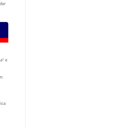
dar
a” e
um
ica