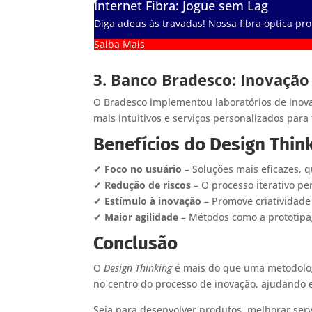
Internet Fibra: Jogue sem Lag
Diga adeus às travadas! Nossa fibra óptica pro
Saiba Mais
3. Banco Bradesco: Inovação
O Bradesco implementou laboratórios de inovaç
mais intuitivos e serviços personalizados para f
Benefícios do Design Thin
✔
Foco no usuário
– Soluções mais eficazes, 
✔
Redução de riscos
– O processo iterativo pe
✔
Estímulo à inovação
– Promove criatividade
✔
Maior agilidade
– Métodos como a prototipa
Conclusão
O
Design Thinking
é mais do que uma metodolog
no centro do processo de inovação, ajudando e
Seja para desenvolver produtos, melhorar serv