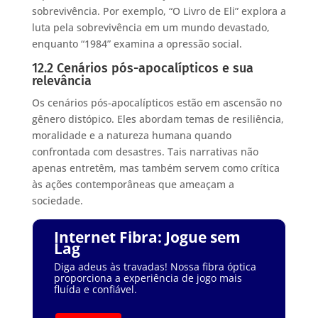
sobrevivência. Por exemplo, “O Livro de Eli” explora a
luta pela sobrevivência em um mundo devastado,
enquanto “1984” examina a opressão social.
12.2 Cenários pós-apocalípticos e sua
relevância
Os cenários pós-apocalípticos estão em ascensão no
gênero distópico. Eles abordam temas de resiliência,
moralidade e a natureza humana quando
confrontada com desastres. Tais narrativas não
apenas entretêm, mas também servem como crítica
às ações contemporâneas que ameaçam a
sociedade.
Internet Fibra: Jogue sem
Lag
Diga adeus às travadas! Nossa fibra óptica
proporciona a experiência de jogo mais
fluída e confiável.