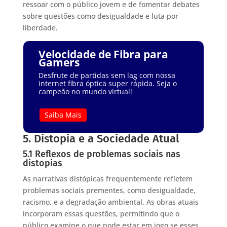
ressoar com o público jovem e de fomentar debates
sobre questões como desigualdade e luta por
liberdade.
Velocidade de Fibra para
Gamers
Desfrute de partidas sem lag com nossa
internet fibra óptica super rápida. Seja o
campeão no mundo virtual!
Saiba Mais
5. Distopia e a Sociedade Atual
5.1 Reflexos de problemas sociais nas
distopias
As narrativas distópicas frequentemente refletem
problemas sociais prementes, como desigualdade,
racismo, e a degradação ambiental. As obras atuais
incorporam essas questões, permitindo que o
público examine o que pode estar em jogo se esses