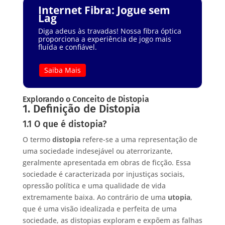
Internet Fibra: Jogue sem
Lag
Diga adeus às travadas! Nossa fibra óptica
proporciona a experiência de jogo mais
fluída e confiável.
Saiba Mais
Explorando o Conceito de Distopia
1. Definição de Distopia
1.1 O que é distopia?
O termo
distopia
refere-se a uma representação de
uma sociedade indesejável ou aterrorizante,
geralmente apresentada em obras de ficção. Essa
sociedade é caracterizada por injustiças sociais,
opressão política e uma qualidade de vida
extremamente baixa. Ao contrário de uma
utopia
,
que é uma visão idealizada e perfeita de uma
sociedade, as distopias exploram e expõem as falhas