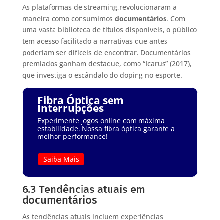
As plataformas de streaming,revolucionaram a
maneira como consumimos
documentários
. Com
uma vasta biblioteca de títulos disponíveis, o público
tem acesso facilitado a narrativas que antes
poderiam ser difíceis de encontrar. Documentários
premiados ganham destaque, como “Icarus” (2017),
que investiga o escândalo do doping no esporte.
Fibra Óptica sem
Interrupções
Experimente jogos online com máxima
estabilidade. Nossa fibra óptica garante a
melhor performance!
Saiba Mais
6.3 Tendências atuais em
documentários
As tendências atuais incluem experiências