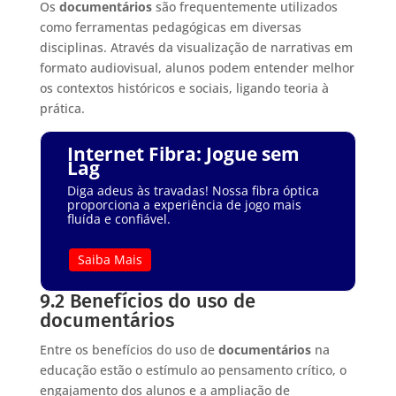
Os
documentários
são frequentemente utilizados
como ferramentas pedagógicas em diversas
disciplinas. Através da visualização de narrativas em
formato audiovisual, alunos podem entender melhor
os contextos históricos e sociais, ligando teoria à
prática.
Internet Fibra: Jogue sem
Lag
Diga adeus às travadas! Nossa fibra óptica
proporciona a experiência de jogo mais
fluída e confiável.
Saiba Mais
9.2 Benefícios do uso de
documentários
Entre os benefícios do uso de
documentários
na
educação estão o estímulo ao pensamento crítico, o
engajamento dos alunos e a ampliação de