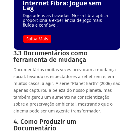
Internet Fibra: Jogue sem
Lag
Diga adeus às travadas! Nossa fibra óptica
proporciona a experiência de jogo mais
fluída e confiável.
Saiba Mais
3.3 Documentários como
ferramenta de mudança
Documentários muitas vezes provocam a mudança
social, levando os espectadores a refletirem e, em
muitos casos, a agir. A série “Planet Earth” (2006) não
apenas capturou a beleza do nosso planeta, mas
também gerou um aumento na conscientização
sobre a preservação ambiental, mostrando que o
cinema pode ser um agente transformador.
4. Como Produzir um
Documentário