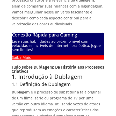
processos criativos e a relevância da
dublagem
,
além de comparar suas nuances com a legendagem.
Vamos mergulhar nesse universo fascinante e
descobrir como cada aspecto contribui para a
valorização das obras audiovisuais.
Conexão Rápida para Gaming
Leve suas habilidades ao próximo nível com
velocidades incríveis de internet fibra óptica. Jogue
sem limites!
Saiba Mais
Tudo sobre Dublagem: Da História aos Processos
Criativos
1. Introdução à Dublagem
1.1 Definição de Dublagem
Dublagem
é o processo de substituir a fala original
de um filme, série ou programa de TV por uma
versão em outro idioma, utilizando vozes de atores
que reproduzem as emoções e características dos
personagens. A técnica é complexa e requer