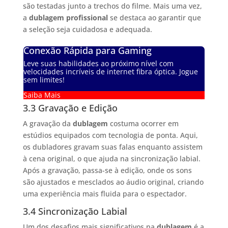
são testadas junto a trechos do filme. Mais uma vez,
a
dublagem profissional
se destaca ao garantir que
a seleção seja cuidadosa e adequada.
Conexão Rápida para Gaming
Leve suas habilidades ao próximo nível com
velocidades incríveis de internet fibra óptica. Jogue
sem limites!
Saiba Mais
3.3 Gravação e Edição
A gravação da
dublagem
costuma ocorrer em
estúdios equipados com tecnologia de ponta. Aqui,
os dubladores gravam suas falas enquanto assistem
à cena original, o que ajuda na sincronização labial.
Após a gravação, passa-se à edição, onde os sons
são ajustados e mesclados ao áudio original, criando
uma experiência mais fluida para o espectador.
3.4 Sincronização Labial
Um dos desafios mais significativos na
dublagem
é a