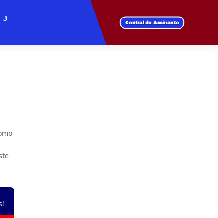
Central do Assinante
como
ste
s!