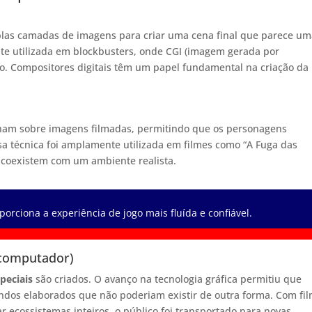
plas camadas de imagens para criar uma cena final que parece u
te utilizada em blockbusters, onde CGI (imagem gerada por
o. Compositores digitais têm um papel fundamental na criação da
nham sobre imagens filmadas, permitindo que os personagens
sa técnica foi amplamente utilizada em filmes como “A Fuga das
 coexistem com um ambiente realista.
porciona a experiência de jogo mais fluída e confiável.
 computador)
speciais
são criados. O avanço na tecnologia gráfica permitiu que
ndos elaborados que não poderiam existir de outra forma. Com fi
r ecossistemas inteiros, o público foi transportado para novas