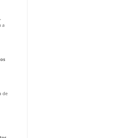
,
m a
tos
a de
a
itos