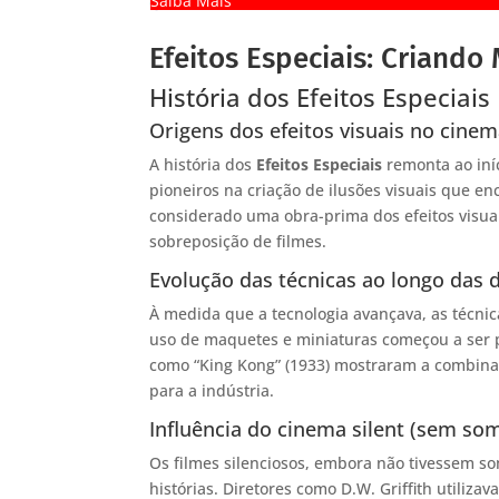
Saiba Mais
Efeitos Especiais: Criand
História dos Efeitos Especiais
Origens dos efeitos visuais no cine
A história dos
Efeitos Especiais
remonta ao iní
pioneiros na criação de ilusões visuais que e
considerado uma obra-prima dos efeitos visuai
sobreposição de filmes.
Evolução das técnicas ao longo das 
À medida que a tecnologia avançava, as técnica
uso de maquetes e miniaturas começou a ser p
como “King Kong” (1933) mostraram a combina
para a indústria.
Influência do cinema silent (sem som
Os filmes silenciosos, embora não tivessem s
histórias. Diretores como D.W. Griffith utiliz