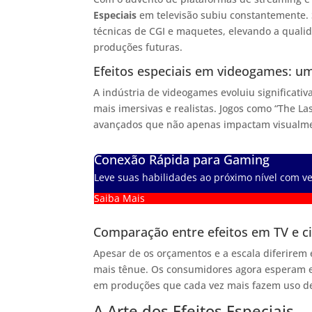
Especiais
em televisão subiu constantemente.
técnicas de CGI e maquetes, elevando a quali
produções futuras.
Efeitos especiais em videogames: u
A indústria de videogames evoluiu significativ
mais imersivas e realistas. Jogos como “The Las
avançados que não apenas impactam visualmen
Conexão Rápida para Gaming
Leve suas habilidades ao próximo nível com vel
Saiba Mais
Comparação entre efeitos em TV e 
Apesar de os orçamentos e a escala diferirem e
mais tênue. Os consumidores agora esperam ef
em produções que cada vez mais fazem uso 
A Arte dos Efeitos Especiais