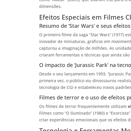
dimensões.
Efeitos Especiais em Filmes C
Resumo de ‘Star Wars’ e seus efeitos
O primeiro filme da saga “Star Wars” (1977) e
inovador de miniaturas, gráficos em moviment
capturou a imaginação de milhões. As unidade
criaram ferramentas e técnicas que ainda são u
O impacto de ‘Jurassic Park’ na tecn
Desde o seu lançamento em 1993, “Jurassic Par
primeira vez, o público viu dinossauros reali
tecnologia de CGI e estabeleceu novos padrões
Filmes de terror e o uso de efeitos p
Os filmes de terror frequentemente utilizam
e
Filmes como “O Iluminado” (1980) e “Exorcista
criar experiências emocionais que os efeitos
Tecnologia e Ferramentas M