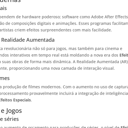
ais
endem de hardware poderoso; software como Adobe After Effects
ão de composições digitais e animações. Esses programas facilita
tistas criem efeitos surpreendentes com mais facilidade.
a Realidade Aumentada
 revolucionária não só para jogos, mas também para cinema e
ndos interativos em tempo real está moldando a nova era dos
Efei
em suas obras de forma mais dinâmica. A Realidade Aumentada (AR)
ante, proporcionando uma nova camada de interação visual.
lmes
a produção de filmes modernos. Com o aumento no uso de captur
processamento provavelmente incluirá a integração de inteligênci
Efeitos Especiais
.
 e Jogos
e séries
 o aumento de orçamento para produções de séries, o nível de
Efe