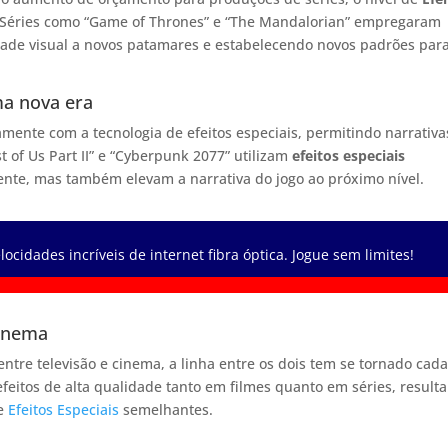
 Séries como “Game of Thrones” e “The Mandalorian” empregaram
dade visual a novos patamares e estabelecendo novos padrões par
ma nova era
amente com a tecnologia de efeitos especiais, permitindo narrativa
t of Us Part II” e “Cyberpunk 2077” utilizam
efeitos especiais
te, mas também elevam a narrativa do jogo ao próximo nível.
ocidades incríveis de internet fibra óptica. Jogue sem limites!
cinema
ntre televisão e cinema, a linha entre os dois tem se tornado cada
eitos de alta qualidade tanto em filmes quanto em séries, result
de
Efeitos Especiais
semelhantes.