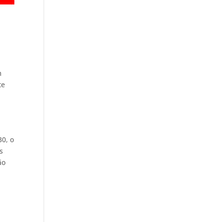
m
te
30, o
s
ão