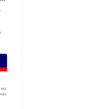
a
s
 vez
ando