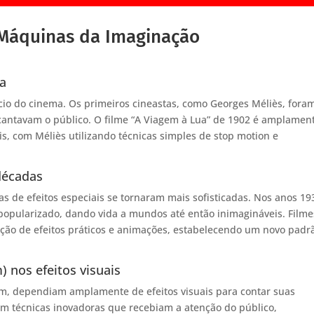
o Máquinas da Imaginação
ma
cio do cinema. Os primeiros cineastas, como Georges Méliès, fora
ncantavam o público. O filme “A Viagem à Lua” de 1902 é amplamen
s, com Méliès utilizando técnicas simples de stop motion e
décadas
s de efeitos especiais se tornaram mais sofisticadas. Nos anos 19
opularizado, dando vida a mundos até então inimagináveis. Filme
ção de efeitos práticos e animações, estabelecendo um novo padr
) nos efeitos visuais
om, dependiam amplamente de efeitos visuais para contar suas
avam técnicas inovadoras que recebiam a atenção do público,