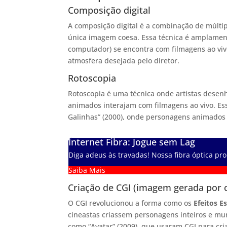
Composição digital
A composição digital é a combinação de múlti
única imagem coesa. Essa técnica é amplamen
computador) se encontra com filmagens ao viv
atmosfera desejada pelo diretor.
Rotoscopia
Rotoscopia é uma técnica onde artistas dese
animados interajam com filmagens ao vivo. Es
Galinhas” (2000), onde personagens animados
Internet Fibra: Jogue sem Lag
Diga adeus às travadas! Nossa fibra óptica pro
Saiba Mais
Criação de CGI (imagem gerada por
O CGI revolucionou a forma como os
Efeitos E
cineastas criassem personagens inteiros e mu
como “Avatar” (2009), que usaram CGI para cria