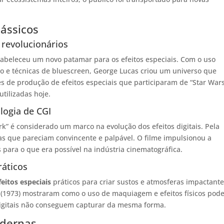
lássicos
 revolucionários
stabeleceu um novo patamar para os efeitos especiais. Com o uso
o e técnicas de bluescreen, George Lucas criou um universo que
s de produção de efeitos especiais que participaram de “Star War
tilizadas hoje.
ologia de CGI
k” é considerado um marco na evolução dos efeitos digitais. Pela
stas que pareciam convincente e palpável. O filme impulsionou a
 para o que era possível na indústria cinematográfica.
ráticos
feitos especiais
práticos para criar sustos e atmosferas impactante
” (1973) mostraram como o uso de maquiagem e efeitos físicos pod
 digitais não conseguem capturar da mesma forma.
odernas