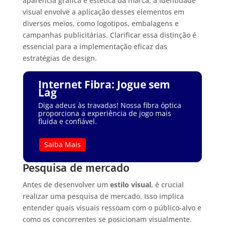
aparência gráfica e estética da marca, a identidade
visual envolve a aplicação desses elementos em
diversos meios, como logotipos, embalagens e
campanhas publicitárias. Clarificar essa distinção é
essencial para a implementação eficaz das
estratégias de design.
Internet Fibra: Jogue sem
Lag
Diga adeus às travadas! Nossa fibra óptica
proporciona a experiência de jogo mais
fluída e confiável.
Saiba Mais
Pesquisa de mercado
Antes de desenvolver um
estilo visual
, é crucial
realizar uma pesquisa de mercado. Isso implica
entender quais visuais ressoam com o público-alvo e
como os concorrentes se posicionam visualmente.