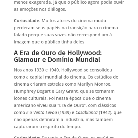
menos exagerada, já que o público agora podia ouvir
as emoções nos diálogos.
Curiosidade
: Muitos atores do cinema mudo
perderam seus papéis na transição para o cinema
falado porque suas vozes não correspondiam à
imagem que o público tinha deles!
A Era de Ouro de Hollywood:
Glamour e Domínio Mundial
Nos anos 1930 e 1940, Hollywood se consolidou
como a capital mundial do cinema. Os estúdios de
cinema criaram estrelas como Marilyn Monroe,
Humphrey Bogart e Cary Grant, que se tornaram
ícones culturais. Foi nessa época que o cinema
americano viveu sua “Era de Ouro”, com clássicos
como
E o Vento Levou
(1939) e
Casablanca
(1942), que
não apenas definiram a indústria, mas também
capturaram o espírito do tempo.
Curiosidade
: Durante a Era de Ouro, os estúdios