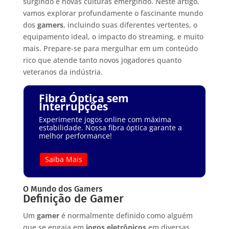
surgindo e novas culturas emergindo. Neste artigo,
vamos explorar profundamente o fascinante mundo
dos
gamers
, incluindo suas diferentes vertentes, o
equipamento ideal, o impacto do streaming, e muito
mais. Prepare-se para mergulhar em um conteúdo
rico que atende tanto novos jogadores quanto
veteranos da indústria.
Fibra Óptica sem
Interrupções
Experimente jogos online com máxima
estabilidade. Nossa fibra óptica garante a
melhor performance!
Saiba Mais
O Mundo dos Gamers
Definição de Gamer
Um
gamer
é normalmente definido como alguém
que se engaja em
jogos eletrônicos
em diversas