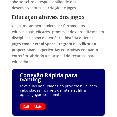
aberto sobre a responsabilidade dos
desenvolvedores na criação de jogos.
Educação através dos jogos
Os jogos também podem ser ferramentas
educacionais eficazes, promovendo aprendizado em
disciplinas como matemática, história e ciência.
Jogos como
Kerbal Space Program
e
Civilization
proporcionam experiências educativas enquanto
entretêm, abrindo um arsenal de recursos para
educadores.
Conexão Rápida para
Gaming
Leve suas habilidades ao próximo nível com
velocidades incríveis de internet fibra
óptica. Jogue sem limites!
Saiba Mais