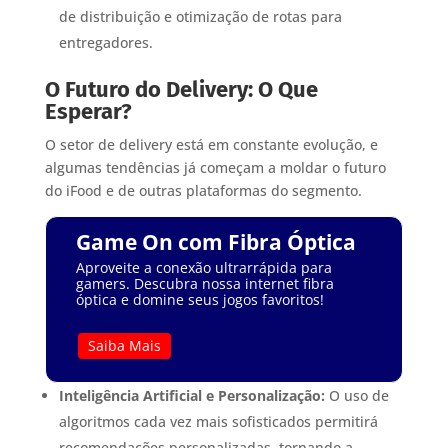
de distribuição e otimização de rotas para
entregadores.
O Futuro do Delivery: O Que
Esperar?
O setor de delivery está em constante evolução, e
algumas tendências já começam a moldar o futuro
do iFood e de outras plataformas do segmento.
Game On com Fibra Óptica
Aproveite a conexão ultrarrápida para
gamers. Descubra nossa internet fibra
óptica e domine seus jogos favoritos!
Saiba Mais
Inteligência Artificial e Personalização:
O uso de
algoritmos cada vez mais sofisticados permitirá
recomendações personalizadas, tornando a