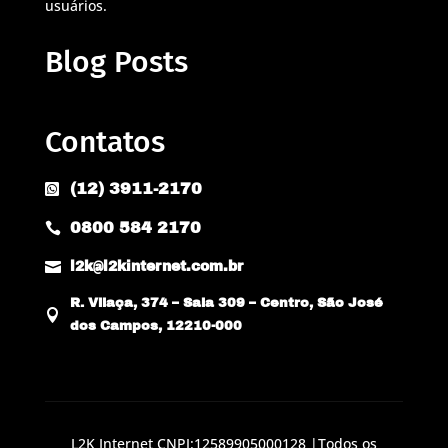
usuários.
Blog Posts
Contatos
(12) 3911-2170

0800 584 2170


l2k@l2kinternet.com.br
R. Vilaça, 374 – Sala 309 – Centro, São José

dos Campos, 12210-000
L2K Internet CNPJ:12589905000128 |Todos os