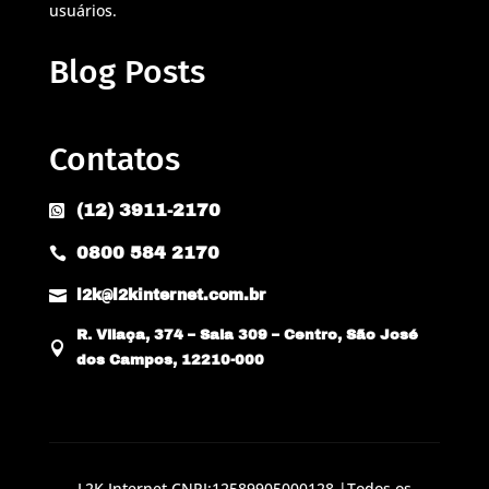
usuários.
Blog Posts
Contatos
(12) 3911-2170

0800 584 2170


l2k@l2kinternet.com.br
R. Vilaça, 374 – Sala 309 – Centro, São José

dos Campos, 12210-000
L2K Internet CNPJ:12589905000128 |Todos os