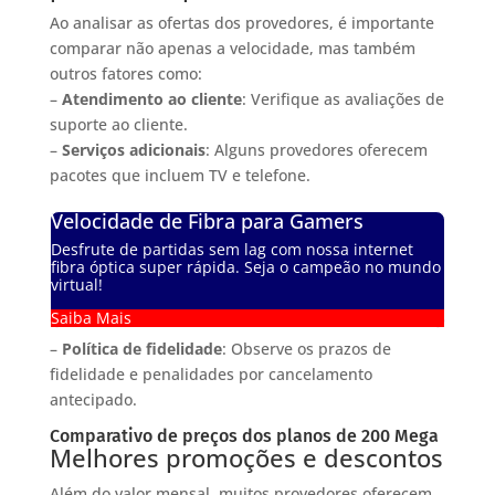
Ao analisar as ofertas dos provedores, é importante
comparar não apenas a velocidade, mas também
outros fatores como:
–
Atendimento ao cliente
: Verifique as avaliações de
suporte ao cliente.
–
Serviços adicionais
: Alguns provedores oferecem
pacotes que incluem TV e telefone.
Velocidade de Fibra para Gamers
Desfrute de partidas sem lag com nossa internet
fibra óptica super rápida. Seja o campeão no mundo
virtual!
Saiba Mais
–
Política de fidelidade
: Observe os prazos de
fidelidade e penalidades por cancelamento
antecipado.
Comparativo de preços dos planos de 200 Mega
Melhores promoções e descontos
Além do valor mensal, muitos provedores oferecem