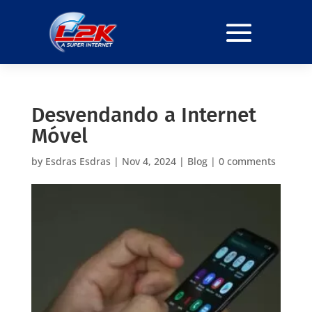
Desvendando a Internet
Móvel
by
Esdras Esdras
|
Nov 4, 2024
|
Blog
|
0 comments