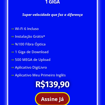
1 GIGA
Super velocidade que faz a diferença
⇒
Wi-Fi 6 Inclus
o
⇒
Instalação Grátis*
⇒
%100 Fibra Óptica
⇒
1 Giga de Download
⇒
500 MEGA de Upload
⇒
Aplicativo DigiLivro
⇒
Aplicativo Meu Primeiro Inglês
R$139,90
Assine Já