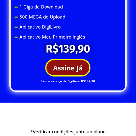
⇒
1 Giga de Download
⇒
500 MEGA de Upload
⇒
Aplicativo DigiLivro
⇒
Aplicativo Meu Primeiro Inglês
R$139,90
Assine Já
Sem o serviço de Digilivro R$149,90
*Verificar condições junto ao plano