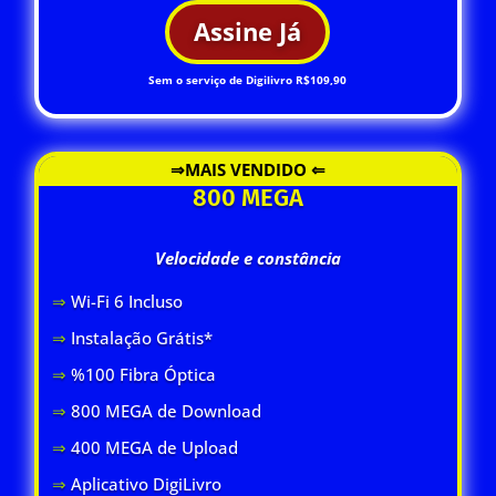
Assine Já
Sem o serviço de Digilivro R$109,90
⇒MAIS VENDIDO ⇐
800 MEGA
Velocidade e constância
⇒
Wi-Fi 6 Inclus
o
⇒
Instalação Grátis*
⇒
%100 Fibra Óptica
⇒
800 MEGA de Download
⇒
400 MEGA de Upload
⇒
Aplicativo DigiLivro