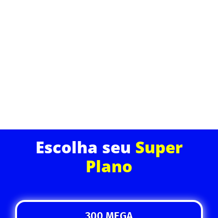
Nosso serviço de internet fibra óptica oferece não
apenas velocidade, mas também segurança e
qualidade. Desfrute de uma experiência de
navegação superior com suporte técnico dedicado e
planos que cabem no seu bolso.
ASSINE JÁ
Escolha seu
Super
Plano
300 MEGA