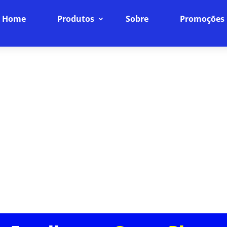
Home
Produtos
Sobre
Promoções
 INTERNET SEM LATÊNCIA EM 
PLANOS
Internet Fibra Óptica: O Futuro da Conexão
ncia online para o próximo nível com nossa internet
ra rápida, baixíssima latência e uma conexão estáve
dispositivos da sua casa.
ASSINE JÁ