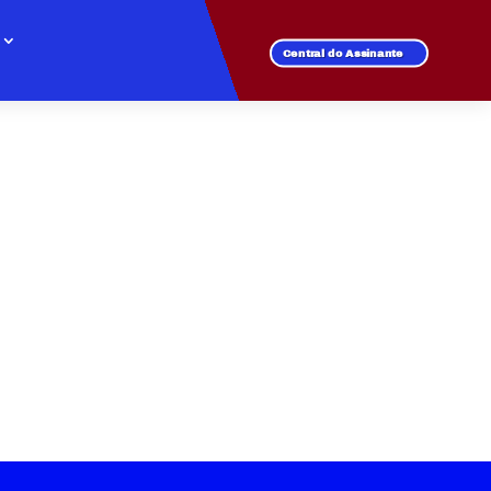
Central do Assinante
VILA DO CARMO
 de fibra óptica.
l para todos os