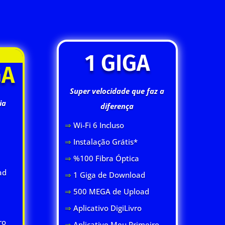
1 GIGA
GA
Super velocidade que faz a
ia
diferença
⇒
Wi-Fi 6 Inclus
o
⇒
Instalação Grátis*
⇒
%100 Fibra Óptica
ad
⇒
1 Giga de Download
⇒
500 MEGA de Upload
⇒
Aplicativo DigiLivro
ro
⇒
Aplicativo Meu Primeiro