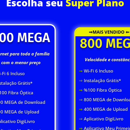
Escolha seu
Super Plano
⇒MAIS VENDIDO ⇐
00 MEGA
800 ME
ernet para toda a família
Velocidade e constânc
com o menor preço
⇒
Wi-Fi 6 Inclus
o
-Fi 6 Inclus
o
⇒
Instalação Grátis*
stalação Grátis*
⇒
%100 Fibra Óptica
00 Fibra Óptica
⇒
800 MEGA de Downlo
0 MEGA de Download
⇒
400 MEGA de Upload
00 MEGA de Upload
⇒
Aplicativo DigiLivro
licativo DigiLivro
⇒
Aplicativo Meu Primei