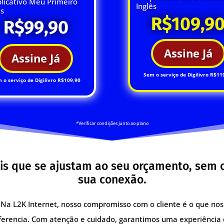
licativo Meu Primeiro
Inglês
ês
R$109,9
R$99,90
Assine Já
Assine Já
Sem o serviço de Digilivro R$11
 o serviço de Digilivro R$109,90
*Verificar condições junto ao plano
is que se ajustam ao seu orçamento, sem
sua conexão.
Na L2K Internet, nosso compromisso com o cliente é o que nos
ferencia. Com atenção e cuidado, garantimos uma experiência