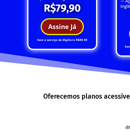
⇒
Ap
R$79,90
Ingl
Assine Já
Sem o serviço de Digilivro R$89,90
Sem
Oferecemos planos acessíve
di