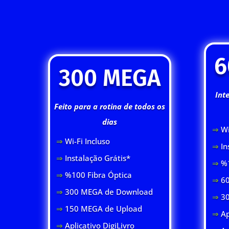
6
300 MEGA
Int
Feito para a rotina de todos os
dias
⇒
Wi
⇒
Wi-Fi Inclus
o
⇒
In
⇒
Instalação Grátis*
⇒
%1
⇒
%100 Fibra Óptica
⇒
60
⇒
300 MEGA de Download
⇒
3
⇒
150 MEGA de Upload
⇒
Ap
⇒
Aplicativo DigiLivro