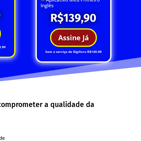
Inglês
0
R$139,90
Assine Já
9,90
Sem o serviço de Digilivro R$149,90
 comprometer a qualidade da
 de