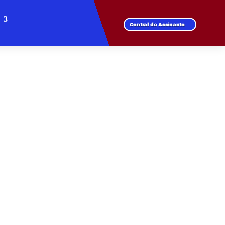
Central do Assinante
EM VILA DONA
 de fibra óptica.
l para todos os