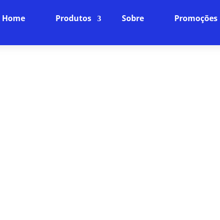
Home
Produtos
Sobre
Promoções
E INTERNET SEM LATÊNCIA 
FIBRA ÓPTICA
Internet Fibra Óptica: O Futuro da Conexão
ncia online para o próximo nível com nossa internet
ra rápida, baixíssima latência e uma conexão estáve
dispositivos da sua casa.