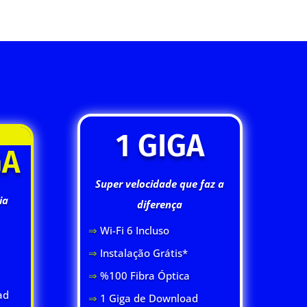
1 GIGA
GA
Super velocidade que faz a
ia
diferença
⇒
Wi-Fi 6 Inclus
o
⇒
Instalação Grátis*
⇒
%100 Fibra Óptica
ad
⇒
1 Giga de Download