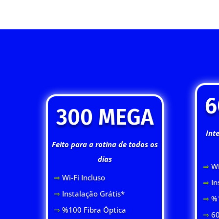
6
300 MEGA
Int
Feito para a rotina de todos os
dias
⇒
Wi
⇒
Wi-Fi Inclus
o
⇒
In
⇒
Instalação Grátis*
⇒
%1
⇒
%100 Fibra Óptica
⇒
60