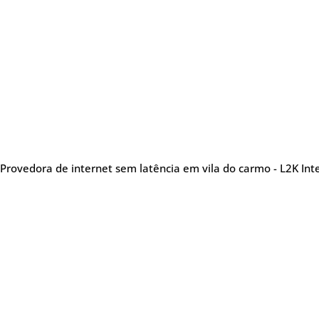
Provedora de internet sem latência em vila do carmo - L2K Int
Sobre nós
Me
Provedora de internet
especializada em oferecer
Tel