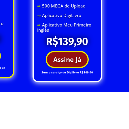
⇒
500 MEGA de Upload
⇒
Aplicativo DigiLivro
ro
⇒
Aplicativo Meu Primeiro
Inglês
0
R$139,90
Assine Já
9,90
Sem o serviço de Digilivro R$149,90