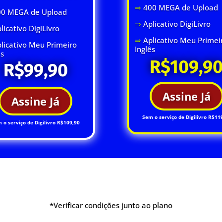
⇒
400 MEGA de Upload
00 MEGA de Upload
⇒
Aplicativo DigiLivro
licativo DigiLivro
⇒
Aplicativo Meu Primei
licativo Meu Primeiro
Inglês
ês
R$109,9
R$99,90
Assine Já
Assine Já
Sem o serviço de Digilivro R$11
 o serviço de Digilivro R$109,90
*Verificar condições junto ao plano