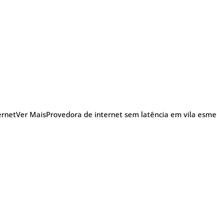
ernet
Ver Mais
Provedora de internet sem latência em vila esmer
nu
Blog Posts
Sobre
Glossário
TV
efonia
5G
Promoções