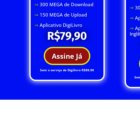
⇒
300 MEGA de Download
⇒
3
⇒
150 MEGA de Upload
⇒
Ap
⇒
Aplicativo DigiLivro
⇒
Ap
R$79,90
Ingl
Assine Já
Sem o serviço de Digilivro R$89,90
Sem