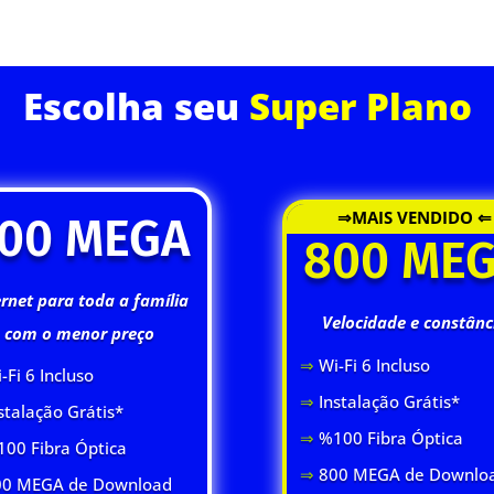
ASSINE JÁ
Escolha seu
Super Plano
⇒MAIS VENDIDO ⇐
00 MEGA
800 ME
ernet para toda a família
Velocidade e constânc
com o menor preço
⇒
Wi-Fi 6 Inclus
o
-Fi 6 Inclus
o
⇒
Instalação Grátis*
stalação Grátis*
⇒
%100 Fibra Óptica
00 Fibra Óptica
⇒
800 MEGA de Downlo
0 MEGA de Download