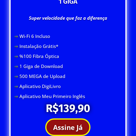
1 GIGA
Super velocidade que faz a diferença
⇒
Wi-Fi 6 Inclus
o
⇒
Instalação Grátis*
⇒
%100 Fibra Óptica
⇒
1 Giga de Download
⇒
500 MEGA de Upload
⇒
Aplicativo DigiLivro
⇒
Aplicativo Meu Primeiro Inglês
R$139,90
Assine Já