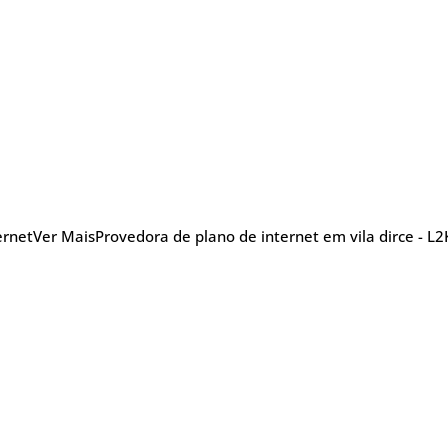
ernet
Ver Mais
Provedora de plano de internet em vila dirce - L2
nu
Blog Posts
Sobre
Glossário
TV
efonia
5G
Promoções