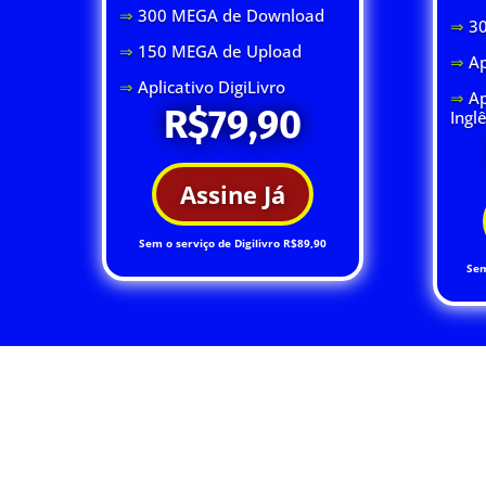
⇒
300 MEGA de Download
⇒
3
⇒
150 MEGA de Upload
⇒
Ap
⇒
Aplicativo DigiLivro
⇒
Ap
R$79,90
Ingl
Assine Já
Sem o serviço de Digilivro R$89,90
Sem