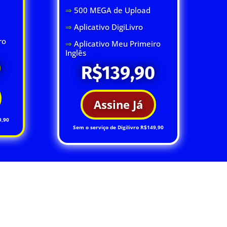
⇒
500 MEGA de Upload
⇒
Aplicativo DigiLivro
ro
⇒
Aplicativo Meu Primeiro
Inglês
0
R$139,90
Assine Já
9,90
Sem o serviço de Digilivro R$149,90