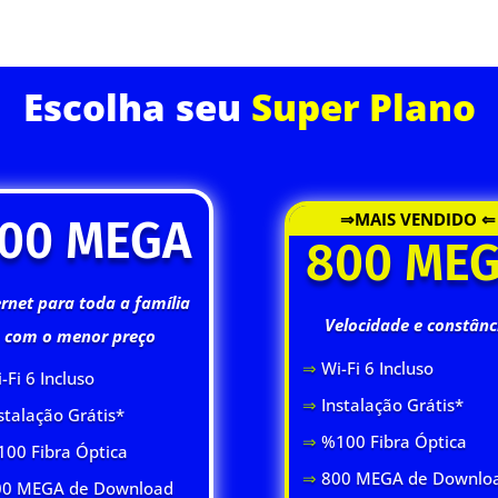
ASSINE JÁ
Escolha seu
Super Plano
⇒MAIS VENDIDO ⇐
00 MEGA
800 ME
ernet para toda a família
Velocidade e constânc
com o menor preço
⇒
Wi-Fi 6 Inclus
o
-Fi 6 Inclus
o
⇒
Instalação Grátis*
stalação Grátis*
⇒
%100 Fibra Óptica
00 Fibra Óptica
⇒
800 MEGA de Downlo
0 MEGA de Download