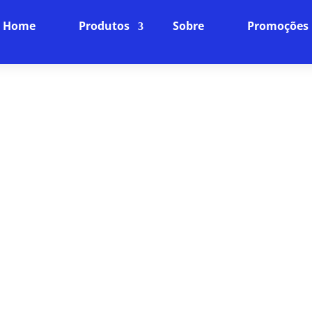
Home
Produtos
Sobre
Promoções
DE PLANO DE INTERNET EM 
INTERNET
Conecte-se à Velocidade da Luz
ia da nossa internet fibra óptica, projetada para ofe
mparáveis. Navegue, faça streamings e jogue online
você merece.