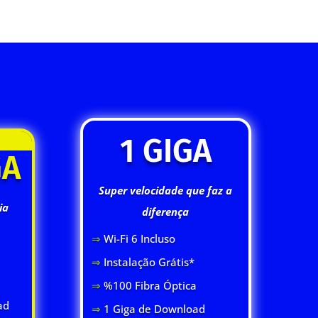
1 GIGA
GA
Super velocidade que faz a
ia
diferença
⇒
Wi-Fi 6 Inclus
o
⇒
Instalação Grátis*
⇒
%100 Fibra Óptica
ad
⇒
1 Giga de Download