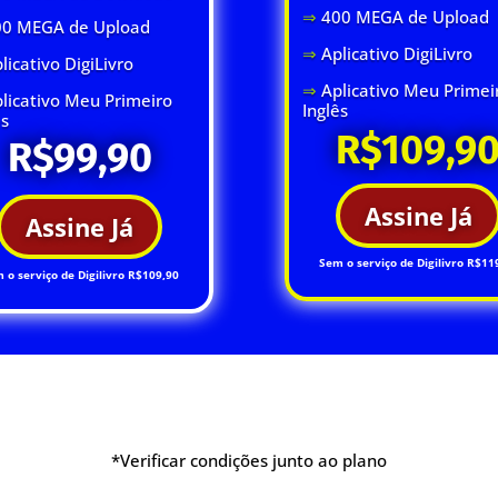
⇒
400 MEGA de Upload
00 MEGA de Upload
⇒
Aplicativo DigiLivro
licativo DigiLivro
⇒
Aplicativo Meu Primei
licativo Meu Primeiro
Inglês
ês
R$109,9
R$99,90
Assine Já
Assine Já
Sem o serviço de Digilivro R$11
 o serviço de Digilivro R$109,90
*Verificar condições junto ao plano