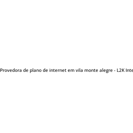
Provedora de plano de internet em vila monte alegre - L2K Int
Sobre nós
Me
Provedora de internet
especializada em oferecer
Tel