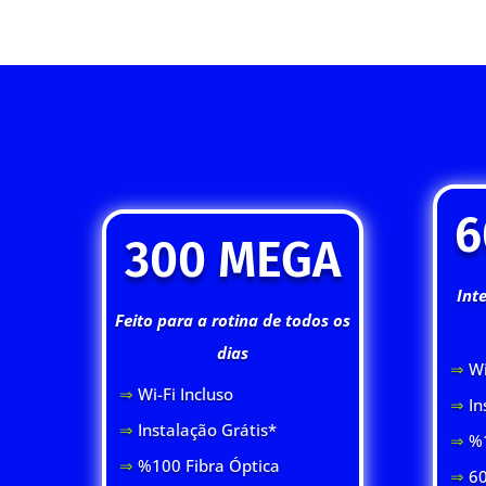
6
300 MEGA
Int
Feito para a rotina de todos os
dias
⇒
Wi
⇒
Wi-Fi Inclus
o
⇒
In
⇒
Instalação Grátis*
⇒
%1
⇒
%100 Fibra Óptica
⇒
60