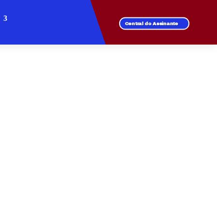
Central do Assinante
VILA UNIDOS
recer velocidade e
 com a conexão que