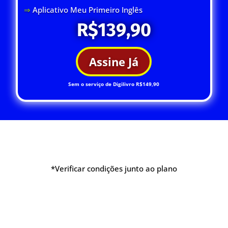
⇒
Aplicativo Meu Primeiro Inglês
R$139,90
Assine Já
Sem o serviço de Digilivro R$149,90
*Verificar condições junto ao plano