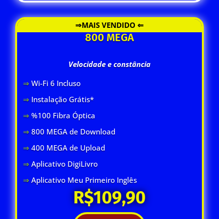
⇒MAIS VENDIDO ⇐
800 MEGA
Velocidade e constância
⇒
Wi-Fi 6 Inclus
o
⇒
Instalação Grátis*
⇒
%100 Fibra Óptica
⇒
800 MEGA de Download
⇒
400 MEGA de Upload
⇒
Aplicativo DigiLivro
⇒
Aplicativo Meu Primeiro Inglês
R$109,90