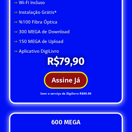
⇒
Wi-Fi Inclus
o
⇒
Instalação Grátis*
⇒
%100 Fibra Óptica
⇒
300 MEGA de Download
⇒
150 MEGA de Upload
⇒
Aplicativo DigiLivro
R$79,90
Assine Já
Sem o serviço de Digilivro R$89,90
600 MEGA