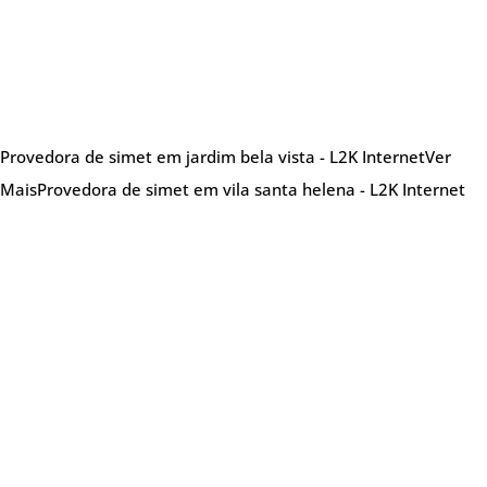
Provedora de simet em jardim bela vista - L2K Internet
Ver
Mais
Provedora de simet em vila santa helena - L2K Internet
Sobre nós
Provedora de internet especializada em oferecer
soluções de internet de alta qualidade,
atendendo tanto clientes residenciais quanto
empresariais. A L2K se destaca por seu