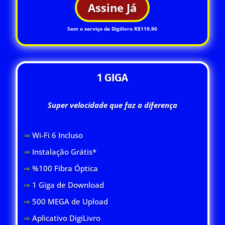
Assine Já
Sem o serviço de Digilivro R$119,90
1 GIGA
Super velocidade que faz a diferença
⇒
Wi-Fi 6 Inclus
o
⇒
Instalação Grátis*
⇒
%100 Fibra Óptica
⇒
1 Giga de Download
⇒
500 MEGA de Upload
⇒
Aplicativo DigiLivro