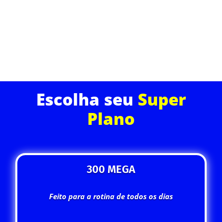
online com a conexão que você merece.
ASSINE JÁ
Escolha seu
Super
Plano
300 MEGA
Feito para a rotina de todos os dias