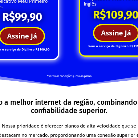
licativo Meu Primeiro
Inglês
ês
R$109,9
R$99,90
Assine Já
Assine Já
Sem o serviço de Digilivro R$11
 o serviço de Digilivro R$109,90
*Verificar condições junto ao plano
a melhor internet da região, combinando
confiabilidade superior.
Nossa prioridade é oferecer planos de alta velocidade que se
destacam no mercado, proporcionando uma conexão superior 