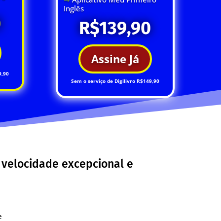
Inglês
0
R$139,90
Assine Já
9,90
Sem o serviço de Digilivro R$149,90
 velocidade excepcional e
e