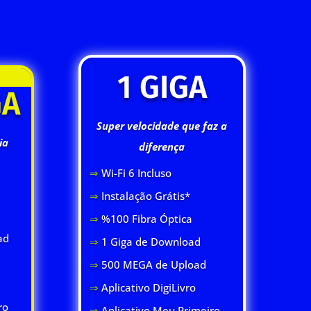
1 GIGA
GA
Super velocidade que faz a
ia
diferença
⇒
Wi-Fi 6 Inclus
o
⇒
Instalação Grátis*
⇒
%100 Fibra Óptica
ad
⇒
1 Giga de Download
⇒
500 MEGA de Upload
⇒
Aplicativo DigiLivro
ro
⇒
Aplicativo Meu Primeiro