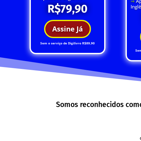
⇒
Ap
R$79,90
Ingl
Assine Já
Sem o serviço de Digilivro R$89,90
Sem
Somos reconhecidos como 