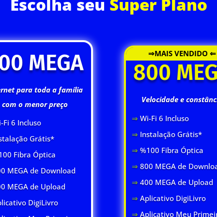
Escolha seu
Super Plano
⇒MAIS VENDIDO ⇐
00 MEGA
800 ME
ernet para toda a família
Velocidade e constânc
com o menor preço
⇒
Wi-Fi 6 Inclus
o
-Fi 6 Inclus
o
⇒
Instalação Grátis*
stalação Grátis*
⇒
%100 Fibra Óptica
00 Fibra Óptica
⇒
800 MEGA de Downlo
0 MEGA de Download
⇒
400 MEGA de Upload
00 MEGA de Upload
⇒
Aplicativo DigiLivro
licativo DigiLivro
⇒
Aplicativo Meu Primei