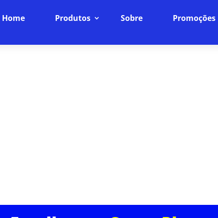
Home
Produtos
Sobre
Promoções
ORA DE SIMET EM JARDIM BEL
INTERNET
Navegue com Qualidade e Segurança
de internet fibra óptica oferece não apenas velocid
dade. Desfrute de uma experiência de navegação su
técnico dedicado e planos que cabem no seu bolso.
ASSINE JÁ