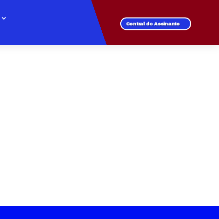
Central do Assinante
A VISTA
ade, mas também
perior com suporte