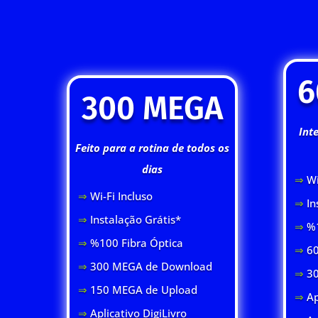
6
300 MEGA
Int
Feito para a rotina de todos os
dias
⇒
Wi
⇒
Wi-Fi Inclus
o
⇒
In
⇒
Instalação Grátis*
⇒
%1
⇒
%100 Fibra Óptica
⇒
60
⇒
300 MEGA de Download
⇒
3
⇒
150 MEGA de Upload
⇒
Ap
⇒
Aplicativo DigiLivro