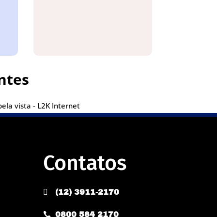
ntes
la vista - L2K Internet
Contatos

(12) 3911-2170
0800 584 2170
