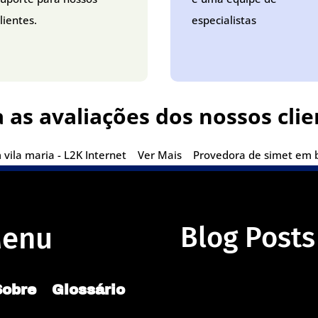
lientes.
especialistas
a as avaliações dos nossos clie
vila maria - L2K Internet
Ver Mais
Provedora de simet em be
enu
Blog Posts
Sobre
Glossário