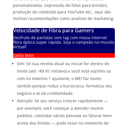
personalizados, impressão de fotos para brindes,
produção de conteúdo para YouTube etc., aqui vão
minhas recomendações como analista de marketing:
Velocidade de Fibra para Gamers
Desfrute de partidas sem lag com nossa internet
fibra óptica super rápida. Seja o campeão no mundo
virtual!
Saiba Mais
Sim: Se sua receita atual ou inicial for dentro do
limite (até ~R$ 81 mil/ano) e você está sozinho ou
com no máximo 1 ajudante, o MEI faz muito
sentido porque reduz a burocracia, formaliza seu
negócio e te dá credibilidade.
Atenção: Se seu serviço crescer rapidamente —
por exemplo, você começar a atender muitos
pedidos, contratar várias pessoas ou faturar bem
acima dos limites — pode estar no momento de