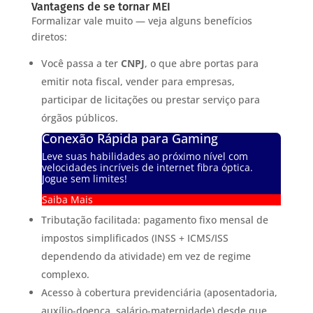
Vantagens de se tornar MEI
Formalizar vale muito — veja alguns benefícios
diretos:
Você passa a ter
CNPJ
, o que abre portas para
emitir nota fiscal, vender para empresas,
participar de licitações ou prestar serviço para
órgãos públicos.
Conexão Rápida para Gaming
Leve suas habilidades ao próximo nível com
velocidades incríveis de internet fibra óptica.
Jogue sem limites!
Saiba Mais
Tributação facilitada: pagamento fixo mensal de
impostos simplificados (INSS + ICMS/ISS
dependendo da atividade) em vez de regime
complexo.
Acesso à cobertura previdenciária (aposentadoria,
auxílio-doença, salário-maternidade) desde que