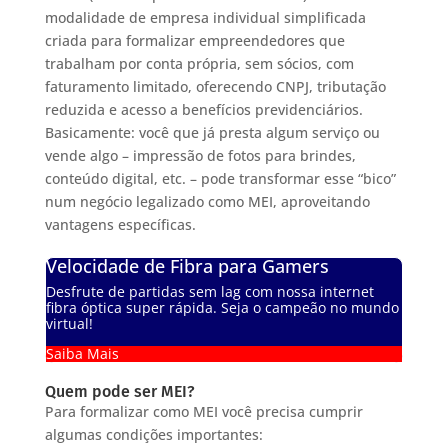
modalidade de empresa individual simplificada
criada para formalizar empreendedores que
trabalham por conta própria, sem sócios, com
faturamento limitado, oferecendo CNPJ, tributação
reduzida e acesso a benefícios previdenciários.
Basicamente: você que já presta algum serviço ou
vende algo – impressão de fotos para brindes,
conteúdo digital, etc. – pode transformar esse “bico”
num negócio legalizado como MEI, aproveitando
vantagens específicas.
Velocidade de Fibra para Gamers
Desfrute de partidas sem lag com nossa internet
fibra óptica super rápida. Seja o campeão no mundo
virtual!
Saiba Mais
Quem pode ser MEI?
Para formalizar como MEI você precisa cumprir
algumas condições importantes: