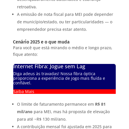
retroativa.
A emissão de nota fiscal para MEI pode depender
de município/estado, ou ter particularidades — o
empreendedor precisa estar atento.
Cenário 2025 e o que muda
Para você que está mirando o médio e longo prazo,
fique atento:
Internet Fibra: Jogue sem Lag
Diga adeus às travadas! Nossa fibra óptica
proporciona a experiência de jogo mais fluída e
confiável.
Saiba Mais
O limite de faturamento permanece em
R$ 81
mil/ano
para MEI, mas há proposta de elevação
para até ~R$ 130 mil/ano.
A contribuição mensal foi ajustada em 2025 para