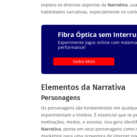
explora os diversos aspectos da
Narrativa
, us
habilidades narrativas, especialmente no con
Fibra Óptica sem Interr
Experimente jogos online com máxima e
performance!
Saiba Mais
Elementos da Narrativa
Personagens
Os personagens são fundamentais em qualq
experimentam a história. É essencial que os 
motivações, medos, e anseios. Isso gera iden
Narrativa
, pense em seus personagens como 
marketing para uma provedora de internet pod