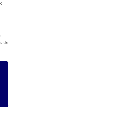
de
a
os de
,