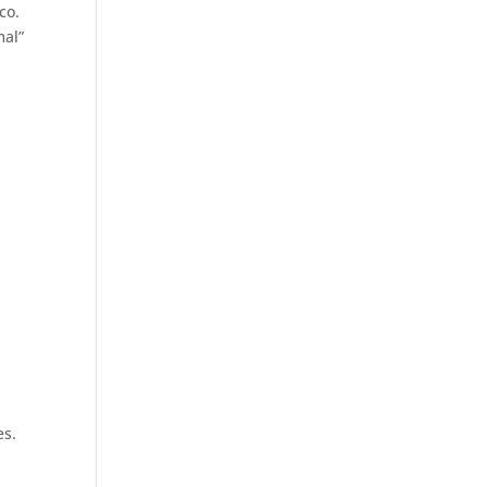
co.
mal”
m
es.
.