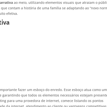
arrativa
ao meio, utilizando elementos visuais que atraiam o públi
 que contam a história de uma família se adaptando ao “novo nor
to efetiva.
tiva
 importante fazer um esboço do enredo. Esse esboço atua como u
 e garantindo que todos os elementos necessários estejam present
ing para uma provedora de internet, comece listando os pontos
ade da internet, atendimento ao cliente ou vantagens competitivas