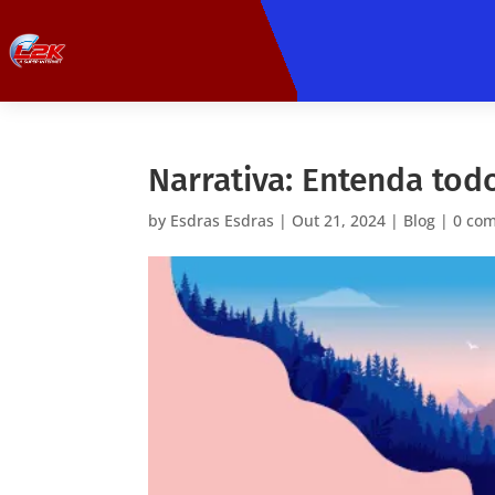
Narrativa: Entenda tod
by
Esdras Esdras
|
Out 21, 2024
|
Blog
|
0 co