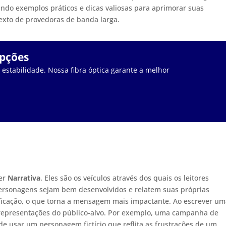
ando exemplos práticos e dicas valiosas para aprimorar suas
texto de provedoras de banda larga.
upções
stabilidade. Nossa fibra óptica garante a melhor
uer
Narrativa
. Eles são os veículos através dos quais os leitores
personagens sejam bem desenvolvidos e relatem suas próprias
tificação, o que torna a mensagem mais impactante. Ao escrever u
representações do público-alvo. Por exemplo, uma campanha de
e usar um personagem fictício que reflita as frustrações de um