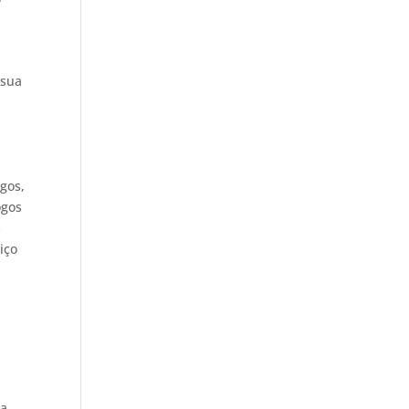
 sua
ogos,
ogos
s
iço
ra