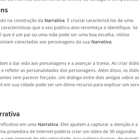
ens
ado na construção da
Narrativa
. É crucial caracterizá-los de uma
aracterísticas que o seu público-alvo reconheça e identifique. Se
l que é um pai ou uma mãe pode ser uma boa escolha. Utilize
e sintam conectados aos personagens da sua
Narrativa
.
udam a dar vida aos personagens e a avançar a trama. Ao criar diál
 refletir as personalidades dos personagens. Além disso, os diál
ntes sem parecer forçado. Um diálogo entre dois amigos sobre a
t em sua cidade pode ser um ótimo recurso para explicar um serv
rrativa
nificativo em uma
Narrativa
. Eles ajudam a capturar a atenção e a
uma provedora de internet poderia criar um vídeo de 30 segundos
 sem internet de alta velocidade. Isso poderia ilustrar, de manei