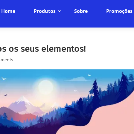
Home
Produtos
Sobre
Promoções
os os seus elementos!
mments