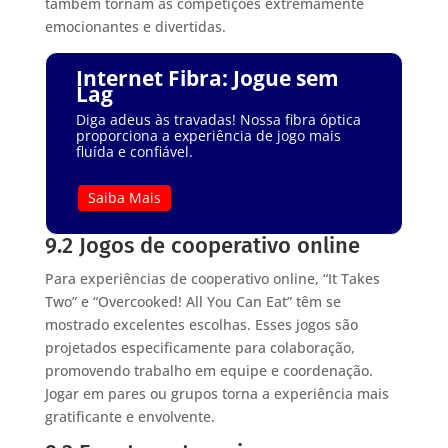
também tornam as competições extremamente
emocionantes e divertidas.
Internet Fibra: Jogue sem
Lag
Diga adeus às travadas! Nossa fibra óptica
proporciona a experiência de jogo mais
fluída e confiável.
Saiba Mais
9.2 Jogos de cooperativo online
Para experiências de cooperativo online, “It Takes
Two” e “Overcooked! All You Can Eat” têm se
mostrado excelentes escolhas. Esses jogos são
projetados especificamente para colaboração,
promovendo trabalho em equipe e coordenação.
Jogar em pares ou grupos torna a experiência mais
gratificante e envolvente.