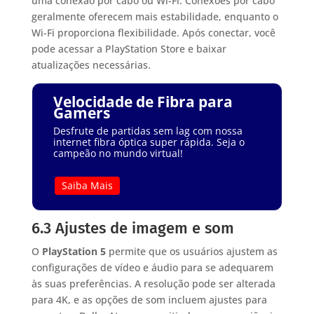
uma conexão por cabo ou Wi-Fi. Conexões por cabo
geralmente oferecem mais estabilidade, enquanto o
Wi-Fi proporciona flexibilidade. Após conectar, você
pode acessar a PlayStation Store e baixar
atualizações necessárias.
Velocidade de Fibra para
Gamers
Desfrute de partidas sem lag com nossa
internet fibra óptica super rápida. Seja o
campeão no mundo virtual!
Saiba Mais
6.3 Ajustes de imagem e som
O
PlayStation 5
permite que os usuários ajustem as
configurações de vídeo e áudio para se adequarem
às suas preferências. A resolução pode ser alterada
para 4K, e as opções de som incluem ajustes para