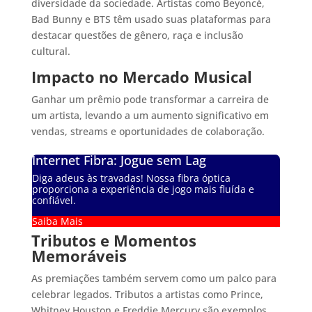
diversidade da sociedade. Artistas como Beyoncé,
Bad Bunny e BTS têm usado suas plataformas para
destacar questões de gênero, raça e inclusão
cultural.
Impacto no Mercado Musical
Ganhar um prêmio pode transformar a carreira de
um artista, levando a um aumento significativo em
vendas, streams e oportunidades de colaboração.
Internet Fibra: Jogue sem Lag
Diga adeus às travadas! Nossa fibra óptica
proporciona a experiência de jogo mais fluída e
confiável.
Saiba Mais
Tributos e Momentos
Memoráveis
As premiações também servem como um palco para
celebrar legados. Tributos a artistas como Prince,
Whitney Houston e Freddie Mercury são exemplos