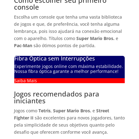
Como escolher seu primeiro
console
Escolha um console que tenha uma vasta biblioteca
de jogos e que, de preferência, você tenha alguma
lembrança, pois isso ajudará na conexão emocional
com o aparelho. Títulos como
Super Mario Bros.
e
Pac-Man
são ótimos pontos de partida.
Fibra Óptica sem Interrupções
Experimente jogos online com máxima estabilidade.
Nossa fibra óptica garante a melhor performance!
Saiba Mais
Jogos recomendados para
iniciantes
Jogos como
Tetris
,
Super Mario Bros.
e
Street
Fighter II
são excelentes para novos jogadores, tanto
pela simplicidade de seus objetivos quanto pelo
desafio que oferecem conforme você avança.