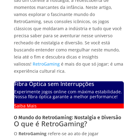
são um convite à nostalgia, à redescoberta de
momentos marcantes da infância. Neste artigo,
vamos explorar o fascinante mundo do
RetroGaming, seus consoles icônicos, os jogos
clássicos que moldaram a indústria e tudo que você
precisa saber para se aventurar nesse universo
recheado de nostalgia e diversão. Se você está
buscando entender como mergulhar neste mundo,
leia até o fim e descubra dicas e insights
valiosos!
RetroGaming
é mais do que só jogar; é uma
experiência cultural rica.
Fibra Óptica sem Interrupções
Experimente jogos online com máxima estabilidade.
Nossa fibra óptica garante a melhor performance!
Saiba Mais
O Mundo do RetroGaming: Nostalgia e Diversão
O que é RetroGaming?
O
RetroGaming
refere-se ao ato de jogar