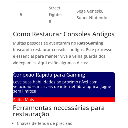
Street
Sega Genesis,
5
Fighter
Super Nintendo
II
Como Restaurar Consoles Antigos
Muitas pessoas se aventuram no
RetroGaming
buscando restaurar consoles antigos. Este processo
é essencial para manter viva a velha guarda dos
videogames. Aqui estão algumas dicas:
Conexão Rápida para Gaming
Leve suas habilidades ao próximo nível com
velocidades incríveis de internet fibra óptica. Jogue
sem limites!
Saiba Mais
Ferramentas necessárias para
restauração
Chaves de fenda de precisão