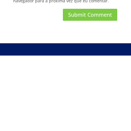
navegador para a próxima vez que eu comentar.
Sobre nós
Provedora de internet especializada em oferecer
soluções de internet de alta qualidade, atendendo
tanto clientes residenciais quanto empresariais. A
L2K se destaca por seu compromisso com a
estabilidade e velocidade de conexão, garantindo