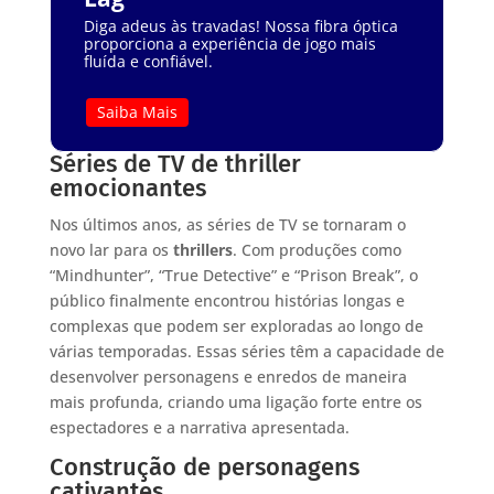
Diga adeus às travadas! Nossa fibra óptica
proporciona a experiência de jogo mais
fluída e confiável.
Saiba Mais
Séries de TV de thriller
emocionantes
Nos últimos anos, as séries de TV se tornaram o
novo lar para os
thrillers
. Com produções como
“Mindhunter”, “True Detective” e “Prison Break”, o
público finalmente encontrou histórias longas e
complexas que podem ser exploradas ao longo de
várias temporadas. Essas séries têm a capacidade de
desenvolver personagens e enredos de maneira
mais profunda, criando uma ligação forte entre os
espectadores e a narrativa apresentada.
Construção de personagens
cativantes