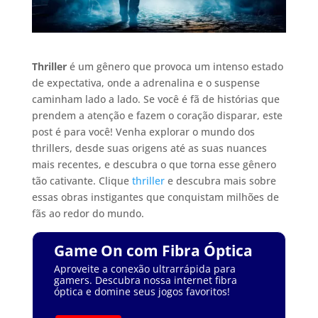
Thriller
é um gênero que provoca um intenso estado
de expectativa, onde a adrenalina e o suspense
caminham lado a lado. Se você é fã de histórias que
prendem a atenção e fazem o coração disparar, este
post é para você! Venha explorar o mundo dos
thrillers, desde suas origens até as suas nuances
mais recentes, e descubra o que torna esse gênero
tão cativante. Clique
thriller
e descubra mais sobre
essas obras instigantes que conquistam milhões de
fãs ao redor do mundo.
Game On com Fibra Óptica
Aproveite a conexão ultrarrápida para
gamers. Descubra nossa internet fibra
óptica e domine seus jogos favoritos!