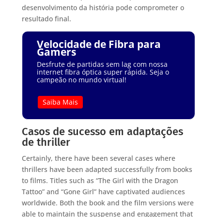
desenvolvimento da história pode comprometer o
resultado final.
Velocidade de Fibra para
Gamers
Desfrute de partidas sem lag com nossa
internet fibra óptica super rápida. Seja o
campeão no mundo virtual!
Saiba Mais
Casos de sucesso em adaptações
de thriller
Certainly, there have been several cases where
thrillers have been adapted successfully from books
to films. Titles such as “The Girl with the Dragon
Tattoo” and “Gone Girl” have captivated audiences
worldwide. Both the book and the film versions were
able to maintain the suspense and engagement that