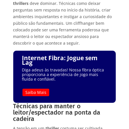
thrillers
deve dominar. Técnicas como deixar
perguntas sem resposta no início da história, criar
ambientes inquietantes e instigar a curiosidade do
público são fundamentais. Um cliffhanger bem
colocado pode ser uma ferramenta poderosa que
manterá o leitor ou espectador ansioso para
descobrir o que acontece a seguir.
Internet Fibra: Jogue sem
Lag
Diga adeus às travadas! Nossa fibra óptica
proporciona a experiência de jogo mais
fluída e confiável.
Saiba Mais
Técnicas para manter o
leitor/espectador na ponta da
cadeira
A tensão em um
thriller
costuma ser cultivada