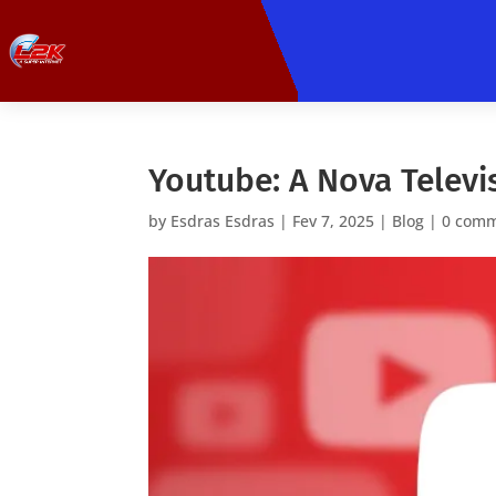
Youtube: A Nova Televi
by
Esdras Esdras
|
Fev 7, 2025
|
Blog
|
0 com