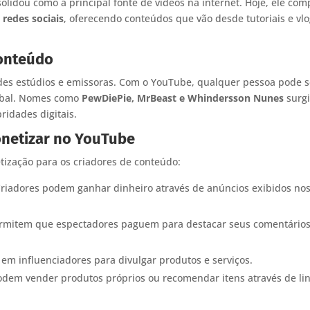
olidou como a principal fonte de vídeos na internet. Hoje, ele com
 redes sociais
, oferecendo conteúdos que vão desde tutoriais e vl
Conteúdo
andes estúdios e emissoras. Com o YouTube, qualquer pessoa pode 
lobal. Nomes como
PewDiePie, MrBeast e Whindersson Nunes
surg
ridades digitais.
onetizar no YouTube
ização para os criadores de conteúdo:
riadores podem ganhar dinheiro através de anúncios exibidos no
rmitem que espectadores paguem para destacar seus comentário
m influenciadores para divulgar produtos e serviços.
dem vender produtos próprios ou recomendar itens através de li