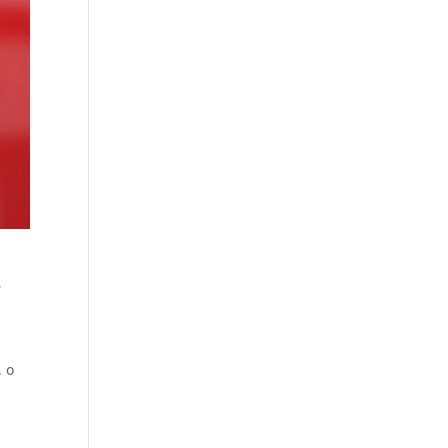
,
, o