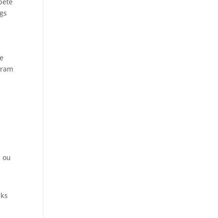
pete
ogs
se
iram
s
s ou
nks