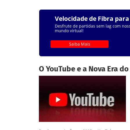
Velocidade de Fibra par
Desfrute de partidas sem lag com noss
mundo virtual!
Saiba Mais
O YouTube e a Nova Era do